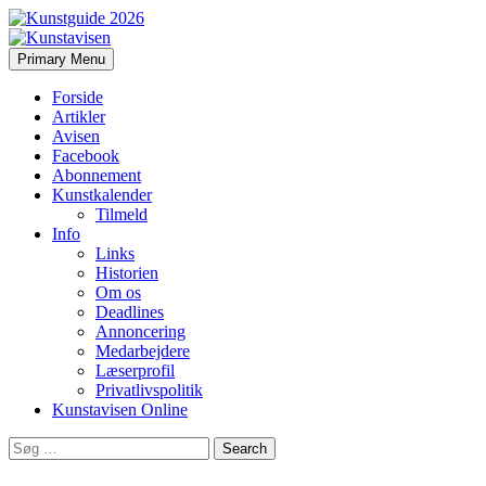
Search
Skip
Primary Menu
to
Kunstavisen
content
Forside
Artikler
Avisen
Facebook
Abonnement
Kunstkalender
Tilmeld
Info
Links
Historien
Om os
Deadlines
Annoncering
Medarbejdere
Læserprofil
Privatlivspolitik
Kunstavisen Online
Search
for: