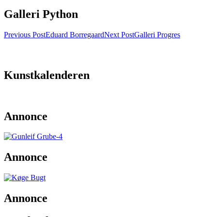
Galleri Python
Post
Previous Post
Eduard Borregaard
Next Post
Galleri Progres
navigation
Kunstkalenderen
Annonce
Annonce
Annonce