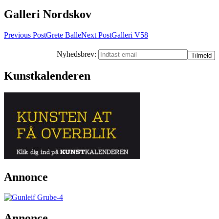
Galleri Nordskov
Post
Previous Post
Grete Balle
Next Post
Galleri V58
navigation
Nyhedsbrev:
Kunstkalenderen
Annonce
Annonce