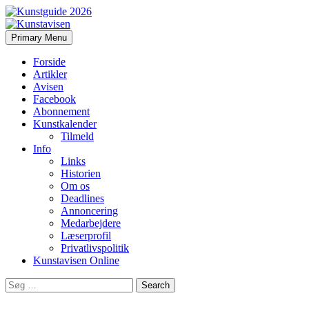
Search
Skip
Primary Menu
to
Kunstavisen
content
Forside
Artikler
Avisen
Facebook
Abonnement
Kunstkalender
Tilmeld
Info
Links
Historien
Om os
Deadlines
Annoncering
Medarbejdere
Læserprofil
Privatlivspolitik
Kunstavisen Online
Search
for: