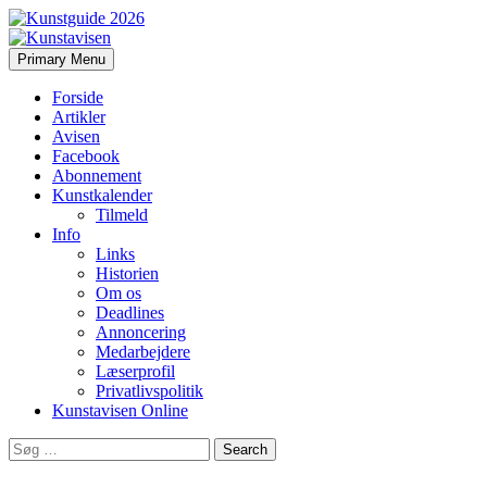
Search
Skip
Primary Menu
to
Kunstavisen
content
Forside
Artikler
Avisen
Facebook
Abonnement
Kunstkalender
Tilmeld
Info
Links
Historien
Om os
Deadlines
Annoncering
Medarbejdere
Læserprofil
Privatlivspolitik
Kunstavisen Online
Search
for: