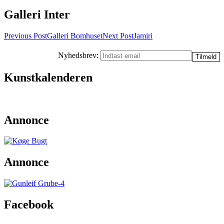
Galleri Inter
Post
Previous Post
Galleri Bomhuset
Next Post
Jamiri
navigation
Nyhedsbrev:
Kunstkalenderen
Annonce
Annonce
Facebook