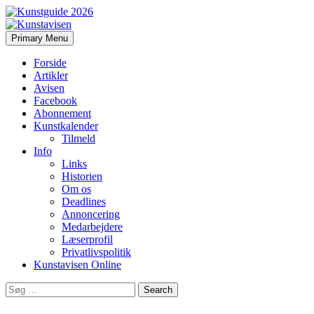
Search
Skip
Primary Menu
to
Kunstavisen
content
Forside
Artikler
Avisen
Facebook
Abonnement
Kunstkalender
Tilmeld
Info
Links
Historien
Om os
Deadlines
Annoncering
Medarbejdere
Læserprofil
Privatlivspolitik
Kunstavisen Online
Search
for: