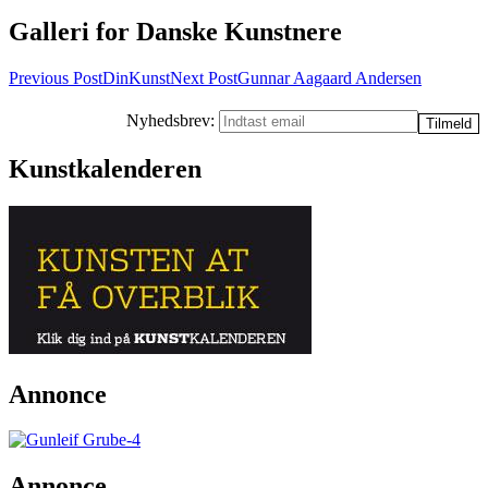
Galleri for Danske Kunstnere
Post
Previous Post
DinKunst
Next Post
Gunnar Aagaard Andersen
navigation
Nyhedsbrev:
Kunstkalenderen
Annonce
Annonce