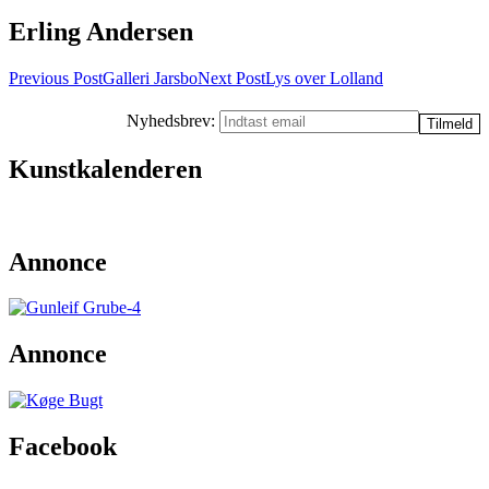
Erling Andersen
Post
Previous Post
Galleri Jarsbo
Next Post
Lys over Lolland
navigation
Nyhedsbrev:
Kunstkalenderen
Annonce
Annonce
Facebook