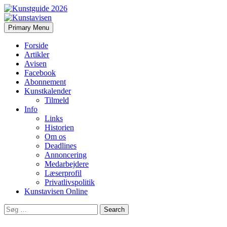
Search
Skip
Primary Menu
to
Kunstavisen
content
Forside
Artikler
Avisen
Facebook
Abonnement
Kunstkalender
Tilmeld
Info
Links
Historien
Om os
Deadlines
Annoncering
Medarbejdere
Læserprofil
Privatlivspolitik
Kunstavisen Online
Search
for: