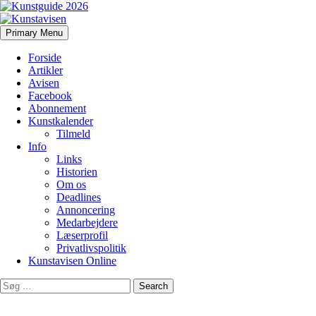
Search
Skip
Primary Menu
to
Kunstavisen
content
Forside
Artikler
Avisen
Facebook
Abonnement
Kunstkalender
Tilmeld
Info
Links
Historien
Om os
Deadlines
Annoncering
Medarbejdere
Læserprofil
Privatlivspolitik
Kunstavisen Online
Search
for: