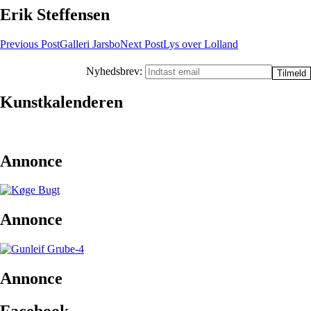
Erik Steffensen
Post
Previous Post
Galleri Jarsbo
Next Post
Lys over Lolland
navigation
Nyhedsbrev:
Kunstkalenderen
Annonce
Annonce
Annonce