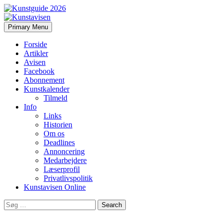
Search
Skip
Primary Menu
to
Kunstavisen
content
Forside
Artikler
Avisen
Facebook
Abonnement
Kunstkalender
Tilmeld
Info
Links
Historien
Om os
Deadlines
Annoncering
Medarbejdere
Læserprofil
Privatlivspolitik
Kunstavisen Online
Search
for: