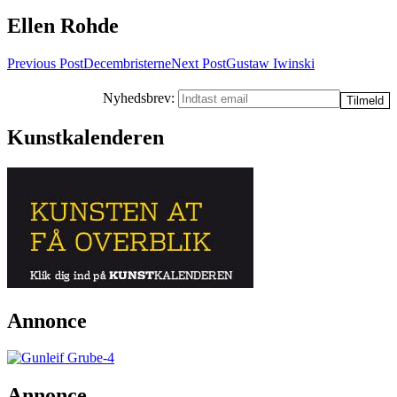
Ellen Rohde
Post
Previous Post
Decembristerne
Next Post
Gustaw Iwinski
navigation
Nyhedsbrev:
Kunstkalenderen
Annonce
Annonce