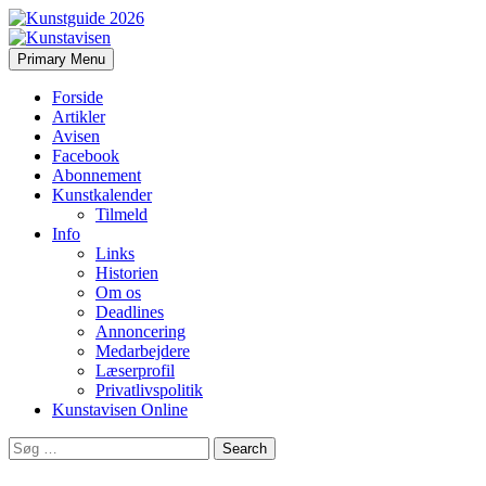
Search
Skip
Primary Menu
to
Kunstavisen
content
Forside
Artikler
Avisen
Facebook
Abonnement
Kunstkalender
Tilmeld
Info
Links
Historien
Om os
Deadlines
Annoncering
Medarbejdere
Læserprofil
Privatlivspolitik
Kunstavisen Online
Search
for: