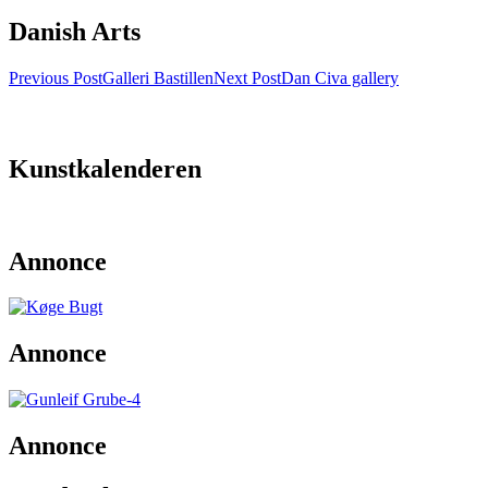
Danish Arts
Post
Previous Post
Galleri Bastillen
Next Post
Dan Civa gallery
navigation
Kunstkalenderen
Annonce
Annonce
Annonce