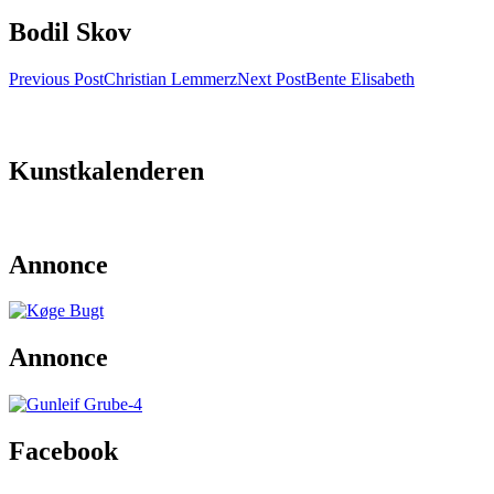
Bodil Skov
Post
Previous Post
Christian Lemmerz
Next Post
Bente Elisabeth
navigation
Kunstkalenderen
Annonce
Annonce
Facebook