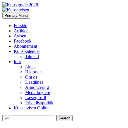
Search
Skip
Primary Menu
to
Kunstavisen
content
Forside
Artikler
Avisen
Facebook
Abonnement
Kunstkalender
Tilmeld
Info
Links
Historien
Om os
Deadlines
Annoncering
Medarbejdere
Læserprofil
Privatlivspolitik
Kunstavisen Online
Search
for: