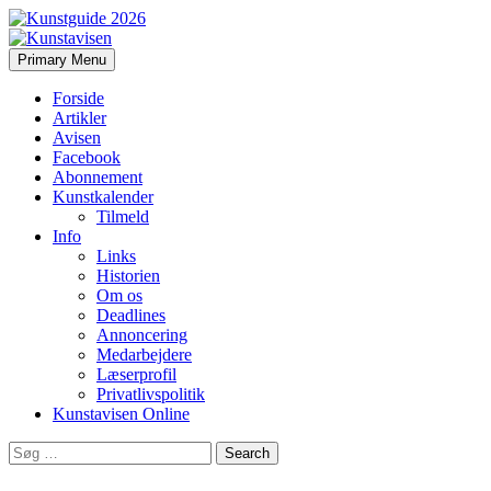
Search
Skip
Primary Menu
to
Kunstavisen
content
Forside
Artikler
Avisen
Facebook
Abonnement
Kunstkalender
Tilmeld
Info
Links
Historien
Om os
Deadlines
Annoncering
Medarbejdere
Læserprofil
Privatlivspolitik
Kunstavisen Online
Search
for: