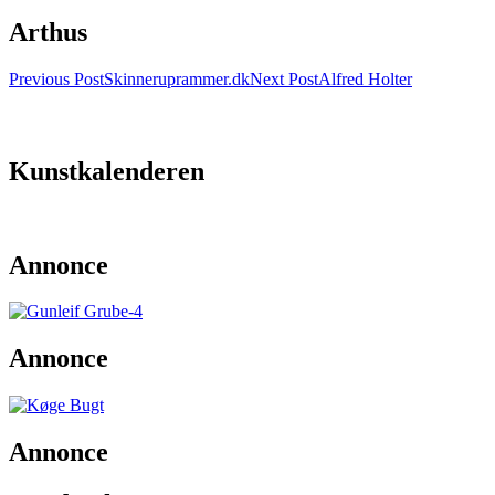
Arthus
Post
Previous Post
Skinneruprammer.dk
Next Post
Alfred Holter
navigation
Kunstkalenderen
Annonce
Annonce
Annonce