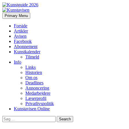
Search
Skip
Primary Menu
to
Kunstavisen
content
Forside
Artikler
Avisen
Facebook
Abonnement
Kunstkalender
Tilmeld
Info
Links
Historien
Om os
Deadlines
Annoncering
Medarbejdere
Læserprofil
Privatlivspolitik
Kunstavisen Online
Search
for: