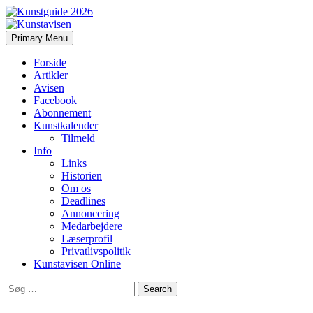
Search
Skip
Primary Menu
to
Kunstavisen
content
Forside
Artikler
Avisen
Facebook
Abonnement
Kunstkalender
Tilmeld
Info
Links
Historien
Om os
Deadlines
Annoncering
Medarbejdere
Læserprofil
Privatlivspolitik
Kunstavisen Online
Search
for: