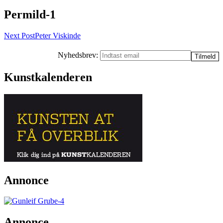
Permild-1
Post
Next Post
Peter Viskinde
navigation
Nyhedsbrev:
Kunstkalenderen
Annonce
Annonce