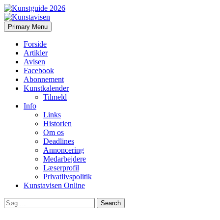
Search
Skip
Primary Menu
to
Kunstavisen
content
Forside
Artikler
Avisen
Facebook
Abonnement
Kunstkalender
Tilmeld
Info
Links
Historien
Om os
Deadlines
Annoncering
Medarbejdere
Læserprofil
Privatlivspolitik
Kunstavisen Online
Search
for: