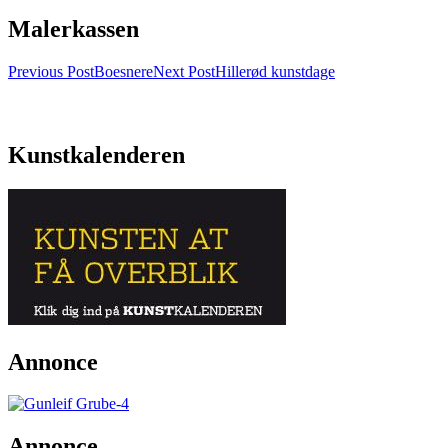
Malerkassen
Post
Previous Post
Boesnere
Next Post
Hillerød kunstdage
navigation
Kunstkalenderen
Annonce
Annonce