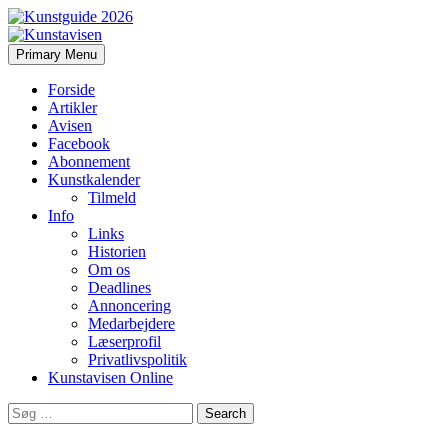
Search
Skip
Primary Menu
to
Kunstavisen
content
Forside
Artikler
Avisen
Facebook
Abonnement
Kunstkalender
Tilmeld
Info
Links
Historien
Om os
Deadlines
Annoncering
Medarbejdere
Læserprofil
Privatlivspolitik
Kunstavisen Online
Search
for: