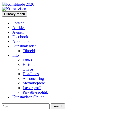
Search
Skip
Primary Menu
to
Kunstavisen
content
Forside
Artikler
Avisen
Facebook
Abonnement
Kunstkalender
Tilmeld
Info
Links
Historien
Om os
Deadlines
Annoncering
Medarbejdere
Læserprofil
Privatlivspolitik
Kunstavisen Online
Search
for: