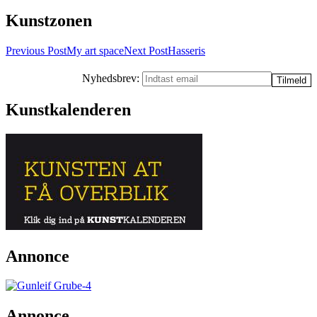
Kunstzonen
Post
Previous Post
My art space
Next Post
Hasseris
navigation
Nyhedsbrev:
Kunstkalenderen
Annonce
Annonce