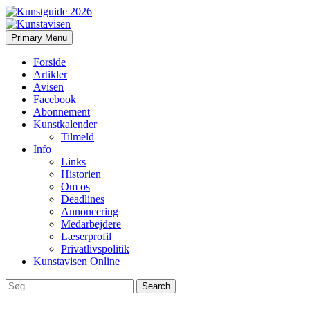
Search
Skip
Primary Menu
to
Kunstavisen
content
Forside
Artikler
Avisen
Facebook
Abonnement
Kunstkalender
Tilmeld
Info
Links
Historien
Om os
Deadlines
Annoncering
Medarbejdere
Læserprofil
Privatlivspolitik
Kunstavisen Online
Search
for: