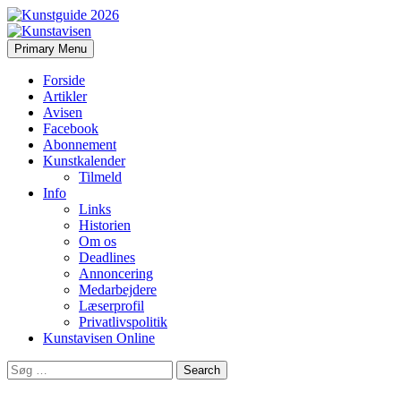
Search
Skip
Primary Menu
to
Kunstavisen
content
Forside
Artikler
Avisen
Facebook
Abonnement
Kunstkalender
Tilmeld
Info
Links
Historien
Om os
Deadlines
Annoncering
Medarbejdere
Læserprofil
Privatlivspolitik
Kunstavisen Online
Search
for: