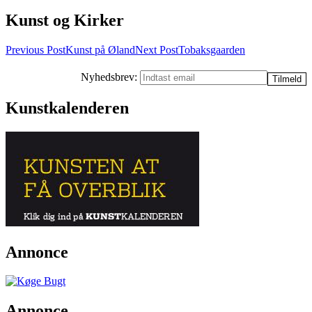
Kunst og Kirker
Post
Previous Post
Kunst på Øland
Next Post
Tobaksgaarden
navigation
Nyhedsbrev:
Kunstkalenderen
Annonce
Annonce