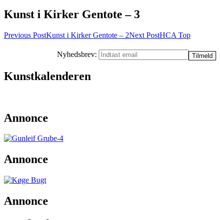
Kunst i Kirker Gentote – 3
Post
Previous Post
Kunst i Kirker Gentote – 2
Next Post
HCA Top
navigation
Nyhedsbrev:
Kunstkalenderen
Annonce
Annonce
Annonce