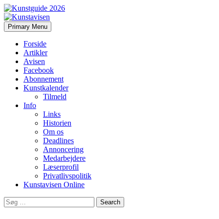
Search
Skip
Primary Menu
to
Kunstavisen
content
Forside
Artikler
Avisen
Facebook
Abonnement
Kunstkalender
Tilmeld
Info
Links
Historien
Om os
Deadlines
Annoncering
Medarbejdere
Læserprofil
Privatlivspolitik
Kunstavisen Online
Search
for: