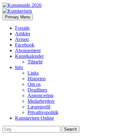
Search
Skip
Primary Menu
to
Kunstavisen
content
Forside
Artikler
Avisen
Facebook
Abonnement
Kunstkalender
Tilmeld
Info
Links
Historien
Om os
Deadlines
Annoncering
Medarbejdere
Læserprofil
Privatlivspolitik
Kunstavisen Online
Search
for: