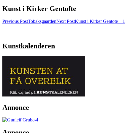
Kunst i Kirker Gentofte
Post
Previous Post
Tobaksgaarden
Next Post
Kunst i Kirker Gentote – 1
navigation
Kunstkalenderen
Annonce
Annonce