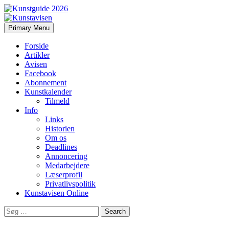
Search
Skip
Primary Menu
to
Kunstavisen
content
Forside
Artikler
Avisen
Facebook
Abonnement
Kunstkalender
Tilmeld
Info
Links
Historien
Om os
Deadlines
Annoncering
Medarbejdere
Læserprofil
Privatlivspolitik
Kunstavisen Online
Search
for: