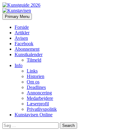
Search
Skip
Primary Menu
to
Kunstavisen
content
Forside
Artikler
Avisen
Facebook
Abonnement
Kunstkalender
Tilmeld
Info
Links
Historien
Om os
Deadlines
Annoncering
Medarbejdere
Læserprofil
Privatlivspolitik
Kunstavisen Online
Search
for: