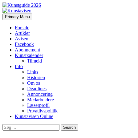
Search
Skip
Primary Menu
to
Kunstavisen
content
Forside
Artikler
Avisen
Facebook
Abonnement
Kunstkalender
Tilmeld
Info
Links
Historien
Om os
Deadlines
Annoncering
Medarbejdere
Læserprofil
Privatlivspolitik
Kunstavisen Online
Search
for: