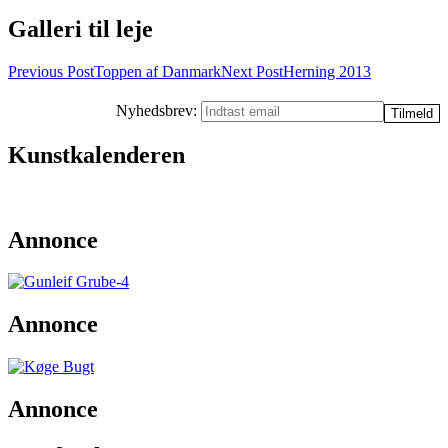
Galleri til leje
Post
Previous Post
Toppen af Danmark
Next Post
Herning 2013
navigation
Nyhedsbrev:
Kunstkalenderen
Annonce
Annonce
Annonce