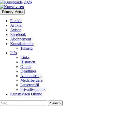
Search
Skip
Primary Menu
to
Kunstavisen
content
Forside
Artikler
Avisen
Facebook
Abonnement
Kunstkalender
Tilmeld
Info
Links
Historien
Om os
Deadlines
Annoncering
Medarbejdere
Læserprofil
Privatlivspolitik
Kunstavisen Online
Search
for: