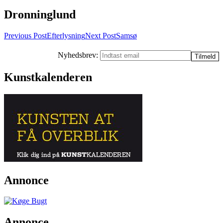
Dronninglund
Post
Previous Post
Efterlysning
Next Post
Samsø
navigation
Nyhedsbrev:
Kunstkalenderen
Annonce
Annonce