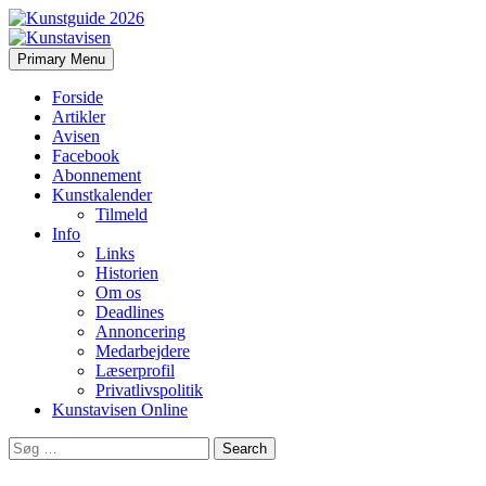
Search
Skip
Primary Menu
to
Kunstavisen
content
Forside
Artikler
Avisen
Facebook
Abonnement
Kunstkalender
Tilmeld
Info
Links
Historien
Om os
Deadlines
Annoncering
Medarbejdere
Læserprofil
Privatlivspolitik
Kunstavisen Online
Search
for: