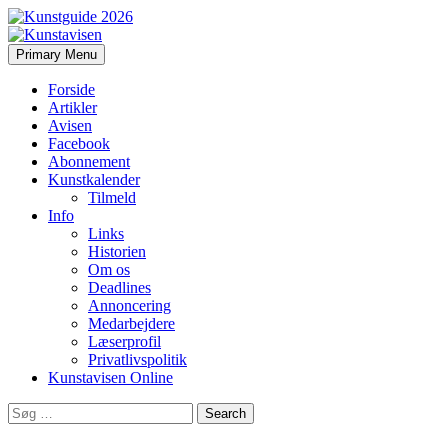
Search
Skip
Primary Menu
to
Kunstavisen
content
Forside
Artikler
Avisen
Facebook
Abonnement
Kunstkalender
Tilmeld
Info
Links
Historien
Om os
Deadlines
Annoncering
Medarbejdere
Læserprofil
Privatlivspolitik
Kunstavisen Online
Search
for: