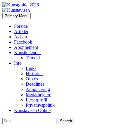
Search
Skip
Primary Menu
to
Kunstavisen
content
Forside
Artikler
Avisen
Facebook
Abonnement
Kunstkalender
Tilmeld
Info
Links
Historien
Om os
Deadlines
Annoncering
Medarbejdere
Læserprofil
Privatlivspolitik
Kunstavisen Online
Search
for: