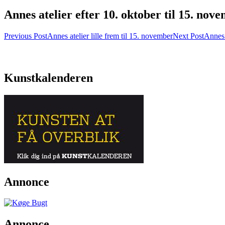
Annes atelier efter 10. oktober til 15. nov
Post
Previous Post
Annes atelier lille frem til 15. november
Next Post
Annes 
navigation
Kunstkalenderen
Annonce
Annonce