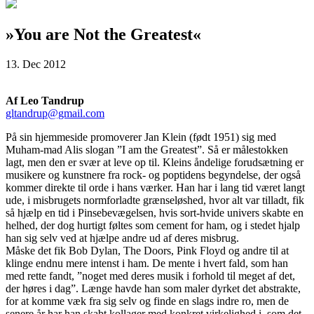
»You are Not the Greatest«
13. Dec 2012
Af Leo Tandrup
gltandrup@gmail.com
På sin hjemmeside promoverer Jan Klein (født 1951) sig med
Muham-mad Alis slogan ”I am the Greatest”. Så er målestokken
lagt, men den er svær at leve op til. Kleins åndelige forudsætning er
musikere og kunstnere fra rock- og poptidens begyndelse, der også
kommer direkte til orde i hans værker. Han har i lang tid været langt
ude, i misbrugets normforladte grænseløshed, hvor alt var tilladt, fik
så hjælp en tid i Pinsebevægelsen, hvis sort-hvide univers skabte en
helhed, der dog hurtigt føltes som cement for ham, og i stedet hjalp
han sig selv ved at hjælpe andre ud af deres misbrug.
Måske det fik Bob Dylan, The Doors, Pink Floyd og andre til at
klinge endnu mere intenst i ham. De mente i hvert fald, som han
med rette fandt, ”noget med deres musik i forhold til meget af det,
der høres i dag”. Længe havde han som maler dyrket det abstrakte,
for at komme væk fra sig selv og finde en slags indre ro, men de
senere år har han skabt kollager med konkret virkelighed i, som det