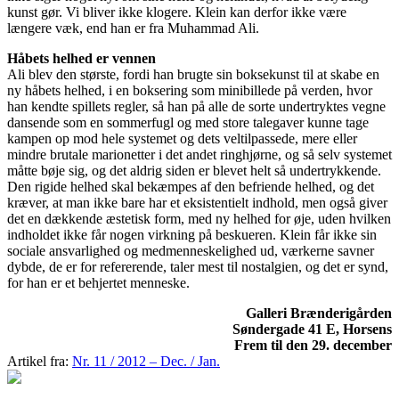
kunst gør. Vi bliver ikke klogere. Klein kan derfor ikke være
længere væk, end han er fra Muhammad Ali.
Håbets helhed er vennen
Ali blev den største, fordi han brugte sin boksekunst til at skabe en
ny håbets helhed, i en boksering som minibillede på verden, hvor
han kendte spillets regler, så han på alle de sorte undertryktes vegne
dansende som en sommerfugl og med store talegaver kunne tage
kampen op mod hele systemet og dets veltilpassede, mere eller
mindre brutale marionetter i det andet ringhjørne, og så selv systemet
måtte bøje sig, og det aldrig siden er blevet helt så undertrykkende.
Den rigide helhed skal bekæmpes af den befriende helhed, og det
kræver, at man ikke bare har et eksistentielt indhold, men også giver
det en dækkende æstetisk form, med ny helhed for øje, uden hvilken
indholdet ikke får nogen virkning på beskueren. Klein får ikke sin
sociale ansvarlighed og medmenneskelighed ud, værkerne savner
dybde, de er for refererende, taler mest til nostalgien, og det er synd,
for han er et behjertet menneske.
Galleri Brænderigården
Søndergade 41 E, Horsens
Frem til den 29. december
Artikel fra:
Nr. 11 / 2012 – Dec. / Jan.