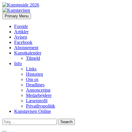
Search
Skip
Primary Menu
to
Kunstavisen
content
Forside
Artikler
Avisen
Facebook
Abonnement
Kunstkalender
Tilmeld
Info
Links
Historien
Om os
Deadlines
Annoncering
Medarbejdere
Læserprofil
Privatlivspolitik
Kunstavisen Online
Search
for: