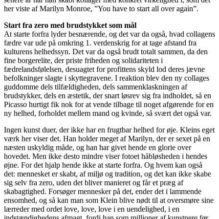
her viste af Marilyn Monroe, ”You have to start all over again”.
Start fra zero med brudstykket som mål
At starte forfra lyder besnærende, og det var da også, hvad collagens
fædre var ude på omkring 1. verdenskrig for at tage afstand fra
kulturens helhedssyn. Det var da også brudt totalt sammen, da den
fine borgerelite, der priste friheden og solidariteten i
fædrelandsfølelsen, desuagtet for profittens skyld lod deres jævne
befolkninger slagte i skyttegravene. I reaktion blev den ny collages
guddomme dels tilfældigheden, dels sammenklaskningen af
brudstykker, dels en æstetik, der snart løsrev sig fra indholdet, så en
Picasso hurtigt fik nok for at vende tilbage til noget afgørende for en
ny helhed, forholdet mellem mand og kvinde, så svært det også var.
Ingen kunst duer, der ikke har en frugtbar helhed for øje. Kleins eget
værk her viser det. Han holder meget af Marilyn, der er sexet på en
næsten uskyldig måde, og han har givet hende en glorie over
hovedet. Men ikke desto mindre viser fotoet håbløsheden i hendes
øjne. For det hjalp hende ikke at starte forfra. Og hvem kan også
det: mennesket er skabt, af miljø og tradition, og det kan ikke skabe
sig selv fra zero, uden det bliver manieret og får et præg af
skabagtighed. Forsøger mennesker på det, ender det i lammende
ensomhed, og så kan man som Klein blive nødt til at oversmøre sine
lærreder med ordet love, love, love i en uendelighed, i en
indstændighedens afmagt, fordi han som millioner af kunstnere før