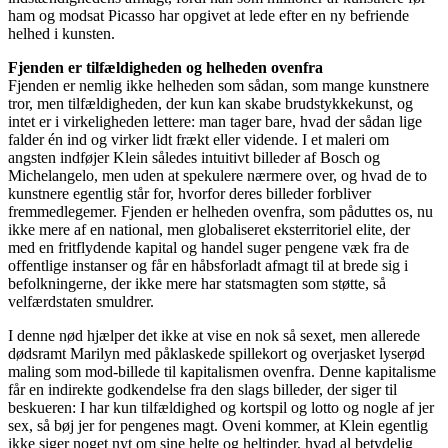
ham og modsat Picasso har opgivet at lede efter en ny befriende
helhed i kunsten.
Fjenden er tilfældigheden og helheden ovenfra
Fjenden er nemlig ikke helheden som sådan, som mange kunstnere
tror, men tilfældigheden, der kun kan skabe brudstykkekunst, og
intet er i virkeligheden lettere: man tager bare, hvad der sådan lige
falder én ind og virker lidt frækt eller vidende. I et maleri om
angsten indføjer Klein således intuitivt billeder af Bosch og
Michelangelo, men uden at spekulere nærmere over, og hvad de to
kunstnere egentlig står for, hvorfor deres billeder forbliver
fremmedlegemer. Fjenden er helheden ovenfra, som påduttes os, nu
ikke mere af en national, men globaliseret eksterritoriel elite, der
med en fritflydende kapital og handel suger pengene væk fra de
offentlige instanser og får en håbsforladt afmagt til at brede sig i
befolkningerne, der ikke mere har statsmagten som støtte, så
velfærdstaten smuldrer.
I denne nød hjælper det ikke at vise en nok så sexet, men allerede
dødsramt Marilyn med påklaskede spillekort og overjasket lyserød
maling som mod-billede til kapitalismen ovenfra. Denne kapitalisme
får en indirekte godkendelse fra den slags billeder, der siger til
beskueren: I har kun tilfældighed og kortspil og lotto og nogle af jer
sex, så bøj jer for pengenes magt. Oveni kommer, at Klein egentlig
ikke siger noget nyt om sine helte og heltinder, hvad al betydelig