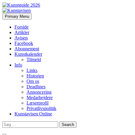
Search
Skip
Primary Menu
to
Kunstavisen
content
Forside
Artikler
Avisen
Facebook
Abonnement
Kunstkalender
Tilmeld
Info
Links
Historien
Om os
Deadlines
Annoncering
Medarbejdere
Læserprofil
Privatlivspolitik
Kunstavisen Online
Search
for: