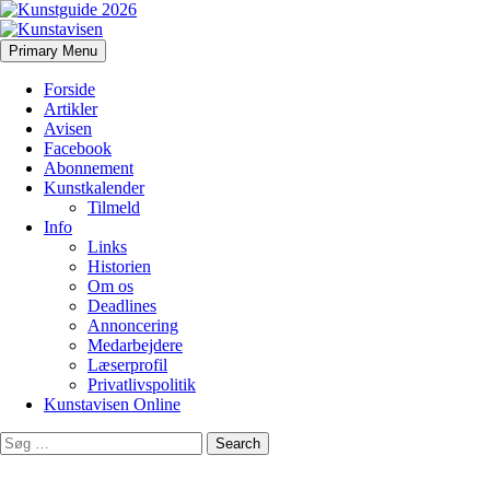
Search
Skip
Primary Menu
to
Kunstavisen
content
Forside
Artikler
Avisen
Facebook
Abonnement
Kunstkalender
Tilmeld
Info
Links
Historien
Om os
Deadlines
Annoncering
Medarbejdere
Læserprofil
Privatlivspolitik
Kunstavisen Online
Search
for: