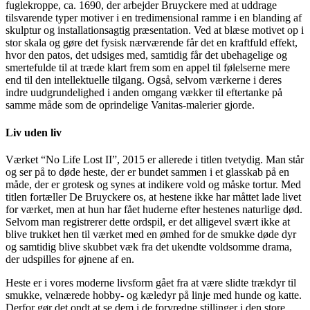
fuglekroppe, ca. 1690, der arbejder Bruyckere med at uddrage
tilsvarende typer motiver i en tredimensional ramme i en blanding af
skulptur og installationsagtig præsentation. Ved at blæse motivet op i
stor skala og gøre det fysisk nærværende får det en kraftfuld effekt,
hvor den patos, det udsiges med, samtidig får det ubehagelige og
smertefulde til at træde klart frem som en appel til følelserne mere
end til den intellektuelle tilgang. Også, selvom værkerne i deres
indre uudgrundelighed i anden omgang vækker til eftertanke på
samme måde som de oprindelige Vanitas-malerier gjorde.
Liv uden liv
Værket “No Life Lost II”, 2015 er allerede i titlen tvetydig. Man står
og ser på to døde heste, der er bundet sammen i et glasskab på en
måde, der er grotesk og synes at indikere vold og måske tortur. Med
titlen fortæller De Bruyckere os, at hestene ikke har måttet lade livet
for værket, men at hun har fået huderne efter hestenes naturlige død.
Selvom man registrerer dette ordspil, er det alligevel svært ikke at
blive trukket hen til værket med en ømhed for de smukke døde dyr
og samtidig blive skubbet væk fra det ukendte voldsomme drama,
der udspilles for øjnene af en.
Heste er i vores moderne livsform gået fra at være slidte trækdyr til
smukke, velnærede hobby- og kæledyr på linje med hunde og katte.
Derfor gør det ondt at se dem i de forvredne stillinger i den store