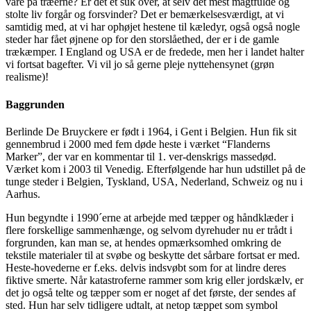
vare på træerne? Er det et suk over, at selv det mest magtfulde og
stolte liv forgår og forsvinder? Det er bemærkelsesværdigt, at vi
samtidig med, at vi har ophøjet hestene til kæledyr, også også nogle
steder har fået øjnene op for den storslåethed, der er i de gamle
trækæmper. I England og USA er de fredede, men her i landet halter
vi fortsat bagefter. Vi vil jo så gerne pleje nyttehensynet (grøn
realisme)!
Baggrunden
Berlinde De Bruyckere er født i 1964, i Gent i Belgien. Hun fik sit
gennembrud i 2000 med fem døde heste i værket “Flanderns
Marker”, der var en kommentar til 1. ver-denskrigs massedød.
Værket kom i 2003 til Venedig. Efterfølgende har hun udstillet på de
tunge steder i Belgien, Tyskland, USA, Nederland, Schweiz og nu i
Aarhus.
Hun begyndte i 1990´erne at arbejde med tæpper og håndklæder i
flere forskellige sammenhænge, og selvom dyrehuder nu er trådt i
forgrunden, kan man se, at hendes opmærksomhed omkring de
tekstile materialer til at svøbe og beskytte det sårbare fortsat er med.
Heste-hovederne er f.eks. delvis indsvøbt som for at lindre deres
fiktive smerte. Når katastroferne rammer som krig eller jordskælv, er
det jo også telte og tæpper som er noget af det første, der sendes af
sted. Hun har selv tidligere udtalt, at netop tæppet som symbol