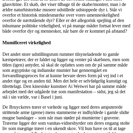
glasvitrine. Et skab, der viser tilbage til de skabe/montrer, man i de
ældre naturhistoriske museer udstillede udstoppede dyr i. Står vi
overfor et historisk mindesmærke over vores umenneskelighed
overfor de nærtstående dyr? Eller er det allegorisk spejling af den
inhumane politiske virkelighed, vi på mange måder fortsat lever med
både overfor dyr og mennesker, når bare de er kommet på afstand?
Mumificeret virkelighed
Det andet store udstillingsrum rummer tilsyneladende to gamle
kæmpetræer, der er faldet og ligger og venter på skæbnen, men som
titlen (igen) antyder, så skal de opfattes som om de på samme måde
som ægyptiske og indianske mumier har gennemgået en
forvandlingsproces for at kunne bevare deres form på vej ind i et
andet rige og en anden tid. Men det hele er selvfølgelig kunstigt og
tilrettelagt. Den kinesiske kunstner Ai Weiwei har på samme måde
arbejdet med det udgåede træ som manifestation – sidst, jeg så det
stå i sin vælde, var i Basel i juni.
De Bruyckeres træer er væltede og ligger med deres amputerede
strittende arme (grene) mens stammerne er indhyldede i gamle slidte
mugne bandager – som når man støder på mumierne i gravene.
Træerne ligger der som vanitas-vidnesbyrder om deres engang stolte
liv som mægtige træer i en ukendt skov. Vil hun have os til at tage