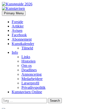
Search
Skip
Primary Menu
to
Kunstavisen
content
Forside
Artikler
Avisen
Facebook
Abonnement
Kunstkalender
Tilmeld
Info
Links
Historien
Om os
Deadlines
Annoncering
Medarbejdere
Læserprofil
Privatlivspolitik
Kunstavisen Online
Search
for: