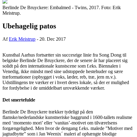
Berlinde De Bruyckere: Embalmed - Twins, 2017. Foto: Erik
Meistrup.
Ubehagelig patos
Af
Erik Meistrup
-
20. Dec 2017
Kunsthal Aarhus fortsætter sin succesrige linie fra Song Dong til
belgiske Berlinde De Bruyckere, der de senere år har placeret sig
solidt på den internationale kunstscene som f.eks. Biennalen i
Venedig, ikke mindst med sine udstoppede hestehuder og sære
træformationer (opbygget i voks, læder, reb, træ, jern m.v.).
Udstillingens tre værker er i hvert deres lokale, så der er mulighed
for fordybelse i de umiddelbart urovækkende værker.
Det smertefulde
Berlinde De Bruyckere trækker tydeligt på den
flamske/nederlandske kunstneriske baggrund i 1600-tallets realisme
med ‘momento mori’ eller ‘vanitas’-motivet om tilværelsens
forgængelighed. Men hvor de dengang f.eks. malede ”Motiver med
jagtudbytte” som i Jan Weenix´ maleri af ophængte blodige