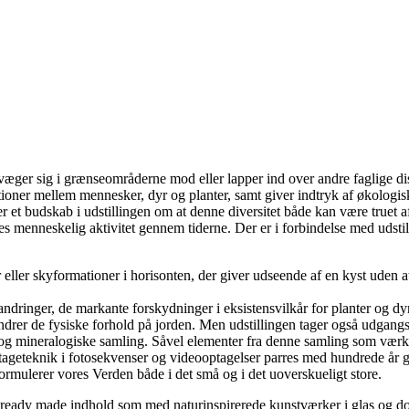
ger sig i grænseområderne mod eller lapper ind over andre faglige dis
elationer mellem mennesker, dyr og planter, samt giver indtryk af økolo
t budskab i udstillingen om at denne diversitet både kan være truet af
ves menneskelig aktivitet gennem tiderne. Der er i forbindelse med udsti
r eller skyformationer i horisonten, der giver udseende af en kyst uden
randringer, de markante forskydninger i eksistensvilkår for planter og 
rer de fysiske forhold på jorden. Men udstillingen tager også udgangsp
e og mineralogiske samling. Såvel elementer fra denne samling som væ
doptageteknik i fotosekvenser og videooptagelser parres med hundrede å
rmulerer vores Verden både i det små og i det uoverskueligt store.
l ready made indhold som med naturinspirerede kunstværker i glas og do