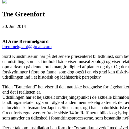
Tue Greenfort
20. Jun 2014
Af Arne Bremmelgaard
bremmelgaard@gmail.com
Sorø Kunstmuseum har på det senere præsenteret billedkunst, som bevæ
en udstilling, som i sit indhold både viser museal zoologi og viser r
opmærksom på denne jords mangfoldighed af planter og dyr. Og der er e
forskydninger i flora og fauna, som dog også i en vis grad kan tilskri
udstillingen ind i et historisk og idéhistorisk perspektiv.
Titlen ”Butterland” henviser til den nautiske betegnelse for tågebanke
end det i realiteten er.
Udstillingen har et højaktuelt omdrejningspunkt i de aktuelle klimafo
landbrugsmetoder og som følge af anden menneskelig aktivitet, der ænd
naturvidenskabsmanden Japetus Steenstrup, og i hans naturhistorisk
Greenforts egne værker fra de sidste 14 år. Raffineret billed- og ly
som antyder en tidløshed i forandringsprocesserne, som bestandig nyfo
Der er tale om installation i en form for ”gesamtkunstverk” med såve