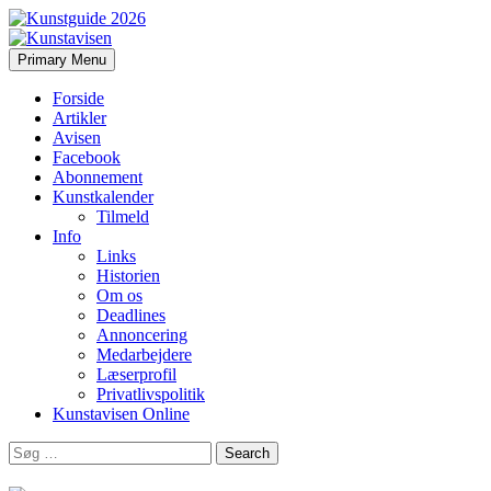
Search
Skip
Primary Menu
to
Kunstavisen
content
Forside
Artikler
Avisen
Facebook
Abonnement
Kunstkalender
Tilmeld
Info
Links
Historien
Om os
Deadlines
Annoncering
Medarbejdere
Læserprofil
Privatlivspolitik
Kunstavisen Online
Search
for: