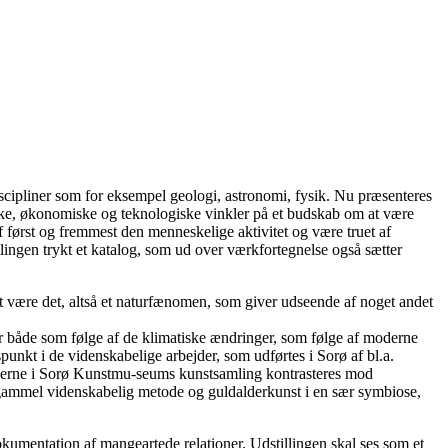
cipliner som for eksempel geologi, astronomi, fysik. Nu præsenteres
giske, økonomiske og teknologiske vinkler på et budskab om at være
 først og fremmest den menneskelige aktivitet og være truet af
llingen trykt et katalog, som ud over værkfortegnelse også sætter
 at være det, altså et naturfænomen, som giver udseende af noget andet
dyr både som følge af de klimatiske ændringer, som følge af moderne
unkt i de videnskabelige arbejder, som udførtes i Sorø af bl.a.
rkerne i Sorø Kunstmu-seums kunstsamling kontrasteres mod
r gammel videnskabelig metode og guldalderkunst i en sær symbiose,
kumentation af mangeartede relationer. Udstillingen skal ses som et