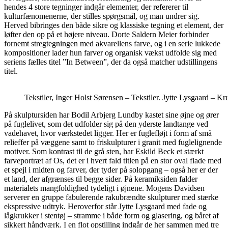
hendes 4 store tegninger indgår elementer, der refererer til
kulturfænomenerne, der stilles spørgsmål, og man undrer sig.
Herved bibringes den både sikre og klassiske tegning et element, der
løfter den op på et højere niveau. Dorte Saldern Meier forbinder
fornemt stregtegningen med akvarellens farve, og i en serie lukkede
kompositioner lader hun farver og organisk vækst udfolde sig med
seriens fælles titel ”In Between”, der da også matcher udstillingens
titel.
Tekstiler, Inger Holst Sørensen – Tekstiler. Jytte Lysgaard – Kr
På skulptursiden har Bodil Arbjerg Lundby kastet sine øjne og ører
på fuglelivet, som det udfolder sig på den yderste landtange ved
vadehavet, hvor værkstedet ligger. Her er fuglefløjt i form af små
relieffer på væggene samt to friskulpturer i granit med fuglelignende
motiver. Som kontrast til de grå sten, har Eskild Beck et stærkt
farveportræt af Os, det er i hvert fald titlen på en stor oval flade med
et spejl i midten og farver, der tyder på solopgang – også her er der
et land, der afgrænses til begge sider. På keramiksiden falder
materialets mangfoldighed tydeligt i øjnene. Mogens Davidsen
serverer en gruppe fabulerende rakubrændte skulpturer med stærke
ekspressive udtryk. Heroverfor står Jytte Lysgaard med fade og
lågkrukker i stentøj – stramme i både form og glasering, og båret af
sikkert håndværk. I en flot opstilling indgår de her sammen med tre