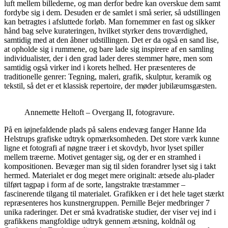
luft mellem billederne, og man derfor bedre kan overskue dem samt
fordybe sig i dem. Desuden er de samlet i små serier, så udstillingen
kan betragtes i afsluttede forløb. Man fornemmer en fast og sikker
hånd bag selve kurateringen, hvilket styrker dens troværdighed,
samtidig med at den åbner udstillingen. Det er da også en sand lise,
at opholde sig i rummene, og bare lade sig inspirere af en samling
individualister, der i den grad lader deres stemmer høre, men som
samtidig også virker ind i korets helhed. Her præsenteres de
traditionelle genrer: Tegning, maleri, grafik, skulptur, keramik og
tekstil, så det er et klassisk repertoire, der møder jubilæumsgæsten.
Annemette Heltoft – Overgang II, fotogravure.
På en iøjnefaldende plads på salens endevæg fanger Hanne Ida
Helstrups grafiske udtryk opmærksomheden. Det store værk kunne
ligne et fotografi af nøgne træer i et skovdyb, hvor lyset spiller
mellem træerne. Motivet gentager sig, og der er en stramhed i
kompositionen. Bevæger man sig til siden forandrer lyset sig i takt
hermed. Materialet er dog meget mere originalt: ætsede alu-plader
tilført tagpap i form af de sorte, langstrakte træstammer –
fascinerende tilgang til materialet. Grafikken er i det hele taget stærkt
repræsenteres hos kunstnergruppen. Pernille Bejer medbringer 7
unika raderinger. Det er små kvadratiske studier, der viser vej ind i
grafikkens mangfoldige udtryk gennem ætsning, koldnål og