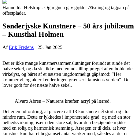
Hanne Ida Helstrup - Og regnen gav grøde. Ætsning og tagpap på
offsetplader.
Sønderjyske Kunstnere – 50 års jubilæum
– Kunsthal Holmen
Af
Erik Fredens
-
25. Jan 2025
Det er ikke mange kunstnersammenslutninger forundt at runde det
halve sekel, og da slet ikke med en udstilling præget af en boblende
virkelyst, og båret af et næsten ungdommeligt gåpåmod: ”Her
kommer vi, og alder kender ingen grænser i kunstens verden”. Det
lover godt for det næste halve sekel.
Alvaro Abreu – Naturens kræfter, acryl på lærred.
Det er en udfordring, at placere i alt 13 kunstnere i ét stort- og i to
mindre rum. Dette er lykkedes i imponerende grad, og med en stor
helhedsvirkning, især i den store sal, hvor den besøgende mødes
med en rolig og harmonisk stemning. Årsagen er til dels, at hver
kunstner kun har et begrænset antal værker med, således at der er