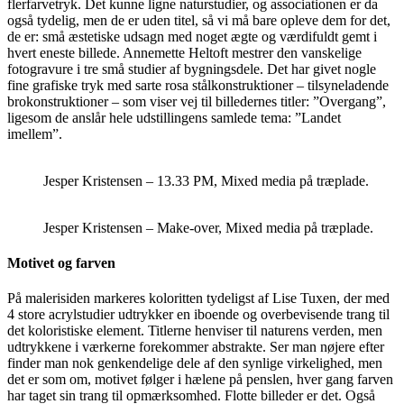
flerfarvetryk. Det kunne ligne naturstudier, og associationen er da
også tydelig, men de er uden titel, så vi må bare opleve dem for det,
de er: små æstetiske udsagn med noget ægte og værdifuldt gemt i
hvert eneste billede. Annemette Heltoft mestrer den vanskelige
fotogravure i tre små studier af bygningsdele. Det har givet nogle
fine grafiske tryk med sarte rosa stålkonstruktioner – tilsyneladende
brokonstruktioner – som viser vej til billedernes titler: ”Overgang”,
ligesom de anslår hele udstillingens samlede tema: ”Landet
imellem”.
Jesper Kristensen – 13.33 PM, Mixed media på træplade.
Jesper Kristensen – Make-over, Mixed media på træplade.
Motivet og farven
På malerisiden markeres koloritten tydeligst af Lise Tuxen, der med
4 store acrylstudier udtrykker en iboende og overbevisende trang til
det koloristiske element. Titlerne henviser til naturens verden, men
udtrykkene i værkerne forekommer abstrakte. Ser man nøjere efter
finder man nok genkendelige dele af den synlige virkelighed, men
det er som om, motivet følger i hælene på penslen, hver gang farven
har taget sin trang til opmærksomhed. Flotte billeder er det. Også