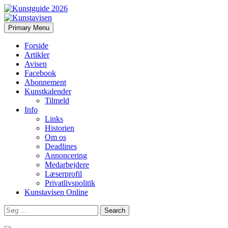
Search
Skip
Primary Menu
to
Kunstavisen
content
Forside
Artikler
Avisen
Facebook
Abonnement
Kunstkalender
Tilmeld
Info
Links
Historien
Om os
Deadlines
Annoncering
Medarbejdere
Læserprofil
Privatlivspolitik
Kunstavisen Online
Search
for: