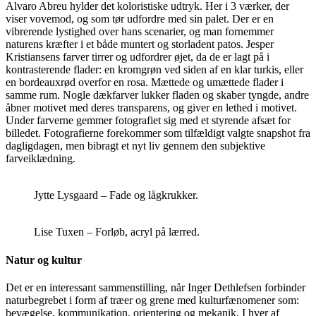
Alvaro Abreu hylder det koloristiske udtryk. Her i 3 værker, der
viser vovemod, og som tør udfordre med sin palet. Der er en
vibrerende lystighed over hans scenarier, og man fornemmer
naturens kræfter i et både muntert og storladent patos. Jesper
Kristiansens farver tirrer og udfordrer øjet, da de er lagt på i
kontrasterende flader: en kromgrøn ved siden af en klar turkis, eller
en bordeauxrød overfor en rosa. Mættede og umættede flader i
samme rum. Nogle dækfarver lukker fladen og skaber tyngde, andre
åbner motivet med deres transparens, og giver en lethed i motivet.
Under farverne gemmer fotografiet sig med et styrende afsæt for
billedet. Fotografierne forekommer som tilfældigt valgte snapshot fra
dagligdagen, men bibragt et nyt liv gennem den subjektive
farveiklædning.
Jytte Lysgaard – Fade og lågkrukker.
Lise Tuxen – Forløb, acryl på lærred.
Natur og kultur
Det er en interessant sammenstilling, når Inger Dethlefsen forbinder
naturbegrebet i form af træer og grene med kulturfænomener som:
bevægelse, kommunikation, orientering og mekanik. I hver af