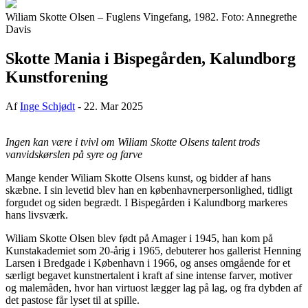
Wiliam Skotte Olsen – Fuglens Vingefang, 1982. Foto: Annegrethe
Davis
Skotte Mania i Bispegården, Kalundborg
Kunstforening
Af
Inge Schjødt
-
22. Mar 2025
Ingen kan være i tvivl om Wiliam Skotte Olsens talent trods
vanvidskørslen på syre og farve
Mange kender Wiliam Skotte Olsens kunst, og bidder af hans
skæbne. I sin levetid blev han en københavnerpersonlighed, tidligt
forgudet og siden begrædt. I Bispegården i Kalundborg markeres
hans livsværk.
Wiliam Skotte Olsen blev født på Amager i 1945, han kom på
Kunstakademiet som 20-årig i 1965, debuterer hos gallerist Henning
Larsen i Bredgade i København i 1966, og anses omgående for et
særligt begavet kunstnertalent i kraft af sine intense farver, motiver
og malemåden, hvor han virtuost lægger lag på lag, og fra dybden af
det pastose får lyset til at spille.