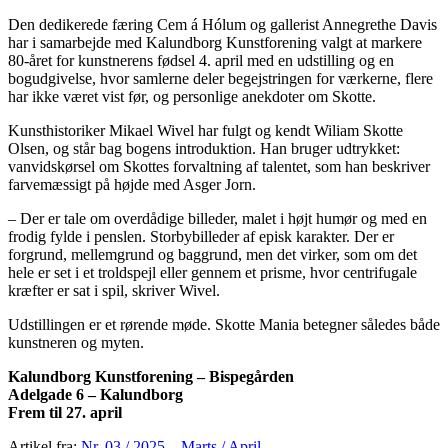
Den dedikerede færing Cem á Hólum og gallerist Annegrethe Davis
har i samarbejde med Kalundborg Kunstforening valgt at markere
80-året for kunstnerens fødsel 4. april med en udstilling og en
bogudgivelse, hvor samlerne deler begejstringen for værkerne, flere
har ikke været vist før, og personlige anekdoter om Skotte.
Kunsthistoriker Mikael Wivel har fulgt og kendt Wiliam Skotte
Olsen, og står bag bogens introduktion. Han bruger udtrykket:
vanvidskørsel om Skottes forvaltning af talentet, som han beskriver
farvemæssigt på højde med Asger Jorn.
– Der er tale om overdådige billeder, malet i højt humør og med en
frodig fylde i penslen. Storbybilleder af episk karakter. Der er
forgrund, mellemgrund og baggrund, men det virker, som om det
hele er set i et troldspejl eller gennem et prisme, hvor centrifugale
kræfter er sat i spil, skriver Wivel.
Udstillingen er et rørende møde. Skotte Mania betegner således både
kunstneren og myten.
Kalundborg Kunstforening – Bispegården
Adelgade 6 – Kalundborg
Frem til 27. april
Artikel fra:
Nr. 03 / 2025 – Marts / April