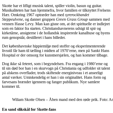
Skotte har et lifligt musisk talent, spiller violin, basun og guitar.
Musikaliteten har han hjemmefra, hvor familien er tilknyttet Frelsens
Hær. Omkring 1967 optræder han med
syrerockbandet
Steppeulvene
, og danner gruppen
Green Grass Group
sammen med
vennen Hasse Levy. Man kan gisne om, at det spirituelle er indlejret
som en faktor fra starten. Christianshavnerens udsigt til spir og
kirketårne, ansigterne i de hollandsk inspirerede kanalhuse og byens
rum genopstår, destilleret i hans billeder.
Det københavnske hippiemiljø med stoffer og eksperimenterende
livsstil får ham til tælling i midten af 1970’erne, men på Sankt Hans
Hospital er der omsorg for kunstnersjælen, og han kommer tilbage.
Dog ikke så feteret, som i begyndelsen. Fra engang i 1980’erne og
til sin død bor han i en skurvogn på Christiania og udfolder sit talent
på alskens overflader, trods skiftende energiniveau i et anseeligt
antal værker. Umiskendelig er han i sin originalitet. Hans form og
farvesans brænder igennem og fanger publikum. Nye samlere
kommer til.
Wiliam Skotte Olsen – Åben mand med den røde prik. Foto: A
En sand slikskål for Skotte-fans