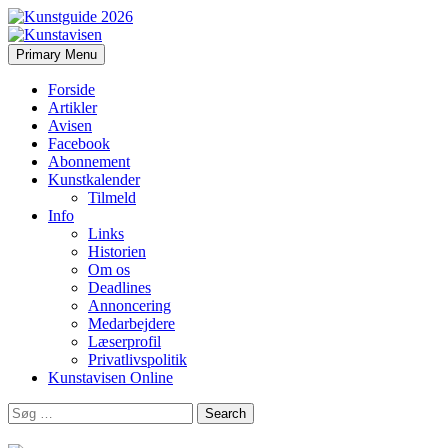
Search
Skip
Primary Menu
to
Kunstavisen
content
Forside
Artikler
Avisen
Facebook
Abonnement
Kunstkalender
Tilmeld
Info
Links
Historien
Om os
Deadlines
Annoncering
Medarbejdere
Læserprofil
Privatlivspolitik
Kunstavisen Online
Search
for: