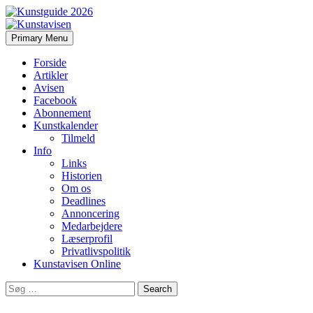
Search
Skip
Primary Menu
to
Kunstavisen
content
Forside
Artikler
Avisen
Facebook
Abonnement
Kunstkalender
Tilmeld
Info
Links
Historien
Om os
Deadlines
Annoncering
Medarbejdere
Læserprofil
Privatlivspolitik
Kunstavisen Online
Search
for: