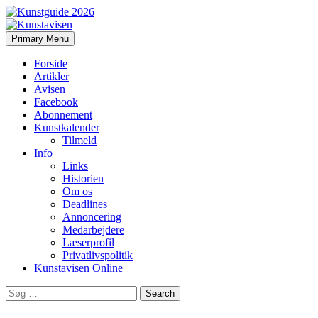
Search
Skip
Primary Menu
to
Kunstavisen
content
Forside
Artikler
Avisen
Facebook
Abonnement
Kunstkalender
Tilmeld
Info
Links
Historien
Om os
Deadlines
Annoncering
Medarbejdere
Læserprofil
Privatlivspolitik
Kunstavisen Online
Search
for: