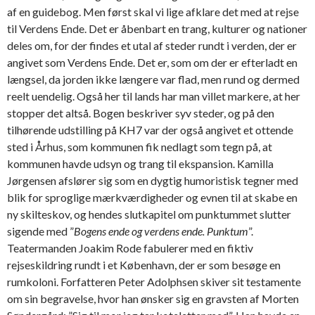
af en guidebog. Men først skal vi lige afklare det med at rejse
til Verdens Ende. Det er åbenbart en trang, kulturer og nationer
deles om, for der findes et utal af steder rundt i verden, der er
angivet som Verdens Ende. Det er, som om der er efterladt en
længsel, da jorden ikke længere var flad, men rund og dermed
reelt uendelig. Også her til lands har man villet markere, at her
stopper det altså. Bogen beskriver syv steder, og på den
tilhørende udstilling på KH7 var der også angivet et ottende
sted i Århus, som kommunen fik nedlagt som tegn på, at
kommunen havde udsyn og trang til ekspansion. Kamilla
Jørgensen afslører sig som en dygtig humoristisk tegner med
blik for sproglige mærkværdigheder og evnen til at skabe en
ny skilteskov, og hendes slutkapitel om punktummet slutter
sigende med ”
Bogens ende og verdens ende. Punktum
”.
Teatermanden Joakim Rode fabulerer med en fiktiv
rejseskildring rundt i et København, der er som besøge en
rumkoloni. Forfatteren Peter Adolphsen skiver sit testamente
om sin begravelse, hvor han ønsker sig en gravsten af Morten