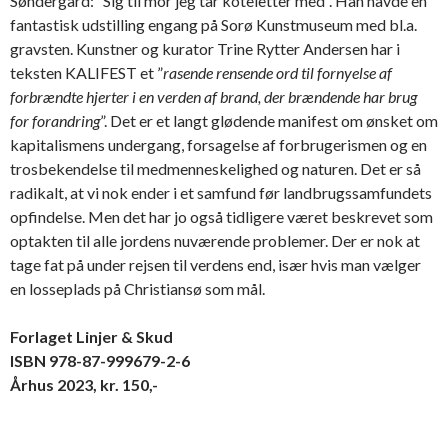
Søndergård: ”Sig til mor jeg tar koteletter med”. Han havde en
fantastisk udstilling engang på Sorø Kunstmuseum med bl.a.
gravsten. Kunstner og kurator Trine Rytter Andersen har i
teksten KALIFEST et ”
rasende rensende ord til fornyelse af
forbrændte hjerter i en verden af brand, der brændende har brug
for forandring
”. Det er et langt glødende manifest om ønsket om
kapitalismens undergang, forsagelse af forbrugerismen og en
trosbekendelse til medmenneskelighed og naturen. Det er så
radikalt, at vi nok ender i et samfund før landbrugssamfundets
opfindelse. Men det har jo også tidligere været beskrevet som
optakten til alle jordens nuværende problemer. Der er nok at
tage fat på under rejsen til verdens end, især hvis man vælger
en losseplads på Christiansø som mål.
Forlaget Linjer & Skud
ISBN 978-87-999679-2-6
Århus 2023, kr. 150,-