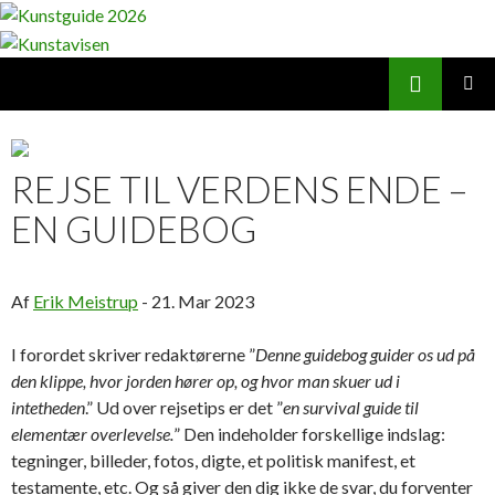
Search
Kunstavisen
SKIP
PRIMAR
TO
MENU
CONTENT
REJSE TIL VERDENS ENDE –
EN GUIDEBOG
Af
Erik Meistrup
-
21. Mar 2023
I forordet skriver redaktørerne ”
Denne guidebog guider os ud på
den klippe, hvor jorden hører op, og hvor man skuer ud i
intetheden
.” Ud over rejsetips er det ”
en survival guide til
elementær overlevelse.
” Den indeholder forskellige indslag:
tegninger, billeder, fotos, digte, et politisk manifest, et
testamente, etc. Og så giver den dig ikke de svar, du forventer