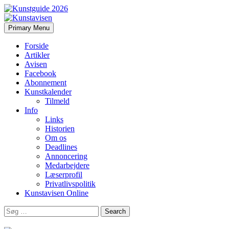
Search
Skip
Primary Menu
to
Kunstavisen
content
Forside
Artikler
Avisen
Facebook
Abonnement
Kunstkalender
Tilmeld
Info
Links
Historien
Om os
Deadlines
Annoncering
Medarbejdere
Læserprofil
Privatlivspolitik
Kunstavisen Online
Search
for: