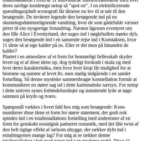
deres særlige kendetegn netop så "spot on". I en elektrificerende
spændingsopladt scenografi får tårnene nu lov til at tale til den
besøgende. De inviterer legende den besøgende ind på en
skumringsdrømmelignende vandring, hvor de som gådefulde væsner
pirrer til ens nysgerrige forundring. Næsten ligesom eventyret om
den lille Alice i Eventyrland, der suges ind i nøglehullets mørke dyb,
suges den besøgende ind i en sansende rejse ind i Kunstaksen, hvor
11 tårne så at sige kalder på os. Eller er det mon på hinanden de
kalder?
Plantet i en atmosfære af et form for hemmeligt fællesskab skyder
hvert og et af disse tårne op, dog tydeligt forskudt i skala og med
hver deres karakteristika, men hvor hver krop får mulighed for at
brumme og summe af levet liv, men stadig indgående i en samlet
fortælling. Så denne mystiske sammenbragte konstellation formår at
kommunikere en større sag ud i dette karismatiske særsyn. For netop
i dette univers synes forbindelseslinjer og summende lyde at søge
sammen på kryds og tværs.
Spørgsmål vækkes i hvert fald hos mig som besøgende: Kom-
munikerer disse tårne et form for større statement, der godt nok
spindes ind i en totalinstallations fortælling med undertoner af en
form for genskabt nostalgisk patineret romantik, med det lille twist af
den helt rigtige effekt af sælsom uhygge, der rækker dybt ind i
erindringernes mange lag? For mig at se rækker denne
totalinstallation i høj grad netop ind i en moderne nutid. Disse 11