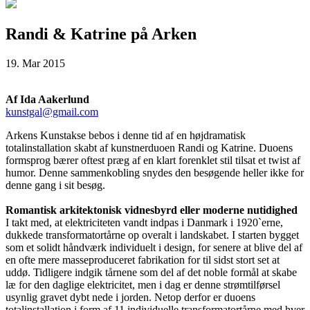
Randi & Katrine på Arken
19. Mar 2015
Af Ida Aakerlund
kunstgal@gmail.com
Arkens Kunstakse bebos i denne tid af en højdramatisk
totalinstallation skabt af kunstnerduoen Randi og Katrine. Duoens
formsprog bærer oftest præg af en klart forenklet stil tilsat et twist af
humor. Denne sammenkobling snydes den besøgende heller ikke for
denne gang i sit besøg.
Romantisk arkitektonisk vidnesbyrd eller moderne nutidighed
I takt med, at elektriciteten vandt indpas i Danmark i 1920`erne,
dukkede transformatortårne op overalt i landskabet. I starten bygget
som et solidt håndværk individuelt i design, for senere at blive del af
en ofte mere masseproduceret fabrikation for til sidst stort set at
uddø. Tidligere indgik tårnene som del af det noble formål at skabe
læ for den daglige elektricitet, men i dag er denne strømtilførsel
usynlig gravet dybt nede i jorden. Netop derfor er duoens
totalinstallation i form af 11 individuelle transformatortårne med hver