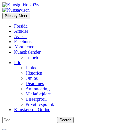
Search
Skip
Primary Menu
to
Kunstavisen
content
Forside
Artikler
Avisen
Facebook
Abonnement
Kunstkalender
Tilmeld
Info
Links
Historien
Om os
Deadlines
Annoncering
Medarbejdere
Læserprofil
Privatlivspolitik
Kunstavisen Online
Search
for: