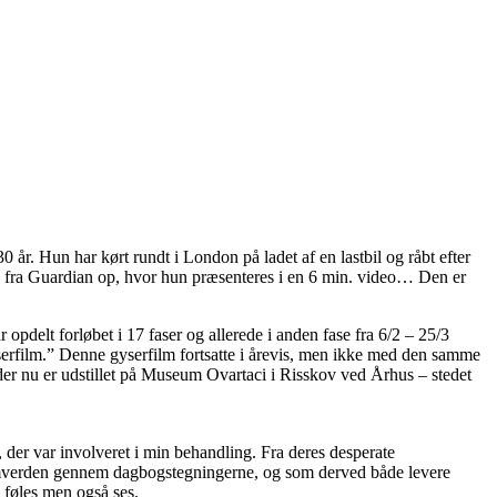
. Hun har kørt rundt i London på ladet af en lastbil og råbt efter
ip fra Guardian op, hvor hun præsenteres i en 6 min. video… Den er
opdelt forløbet i 17 faser og allerede i anden fase fra 6/2 – 25/3
yserfilm.” Denne gyserfilm fortsatte i årevis, men ikke med den samme
der nu er udstillet på Museum Ovartaci i Risskov ved Århus – stedet
er var involveret i min behandling. Fra deres desperate
til omverden gennem dagbogstegningerne, og som derved både levere
e føles men også ses.