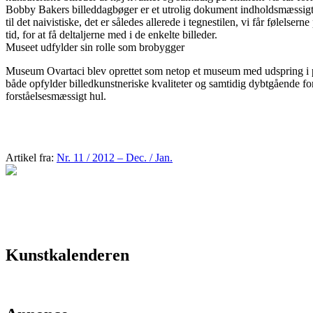
Bobby Bakers billeddagbøger er et utrolig dokument indholdsmæssigt, 
til det naivistiske, det er således allerede i tegnestilen, vi får følel
tid, for at få deltaljerne med i de enkelte billeder.
Museet udfylder sin rolle som brobygger
Museum Ovartaci blev oprettet som netop et museum med udspring i psyk
både opfylder billedkunstneriske kvaliteter og samtidig dybtgående for
forståelsesmæssigt hul.
Artikel fra:
Nr. 11 / 2012 – Dec. / Jan.
Kunstkalenderen