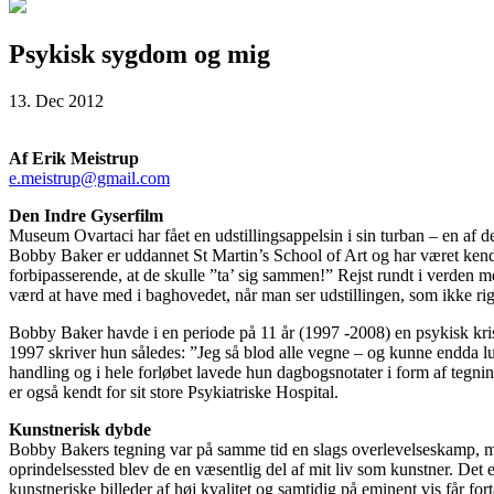
Psykisk sygdom og mig
13. Dec 2012
Af Erik Meistrup
e.meistrup@gmail.com
Den Indre Gyserfilm
Museum Ovartaci har fået en udstillingsappelsin i sin turban – en af de
Bobby Baker er uddannet St Martin’s School of Art og har været kendt
forbipasserende, at de skulle ”ta’ sig sammen!” Rejst rundt i verden
værd at have med i baghovedet, når man ser udstillingen, som ikke rigt
Bobby Baker havde i en periode på 11 år (1997 -2008) en psykisk krise,
1997 skriver hun således: ”Jeg så blod alle vegne – og kunne endda lu
handling og i hele forløbet lavede hun dagbogsnotater i form af tegni
er også kendt for sit store Psykiatriske Hospital.
Kunstnerisk dybde
Bobby Bakers tegning var på samme tid en slags overlevelseskamp, me
oprindelsessted blev de en væsentlig del af mit liv som kunstner. Det 
kunstneriske billeder af høj kvalitet og samtidig på eminent vis får fo