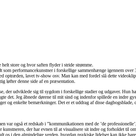
 helt store og hvor saften flyder i stride strømme.
 som performancekunstner i forskellige sammenhænge igennem over 30 år
 med optræden, lavet tv-show osv. Man kan med fordel slå dette videokl
ig løfter denne side af en præsentation.
 der udviklede sig til sygdom i forskellige stadier og udgaver. Hun har 
gte det. Jeg åbnede dørene til mit sind og indenfor spillede en indre g
nger og enkelte bemærkninger. Det er et uddrag af disse dagbogsblade, 
n var også et redskab i ”kommunikationen med de ’de professionelle’, d
er kunstneren, der har evnen til at visualisere sit indre og forholdet 
rtalt os i den almindelige verden, hvordan psykiske lidelser kan ikke bar