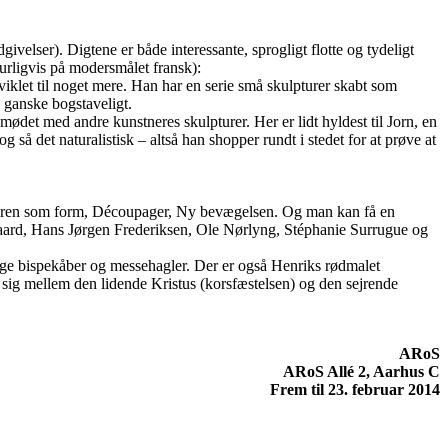
velser). Digtene er både interessante, sprogligt flotte og tydeligt
turligvis på modersmålet fransk):
iklet til noget mere. Han har en serie små skulpturer skabt som
 ganske bogstaveligt.
mødet med andre kunstneres skulpturer. Her er lidt hyldest til Jorn, en
så det naturalistisk – altså han shopper rundt i stedet for at prøve at
 Naturen som form, Découpager, Ny bevægelsen. Og man kan få en
rgaard, Hans Jørgen Frederiksen, Ole Nørlyng, Stéphanie Surrugue og
rige bispekåber og messehagler. Der er også Henriks rødmalet
 sig mellem den lidende Kristus (korsfæstelsen) og den sejrende
ARoS
ARoS Allé 2, Aarhus C
Frem til 23. februar 2014