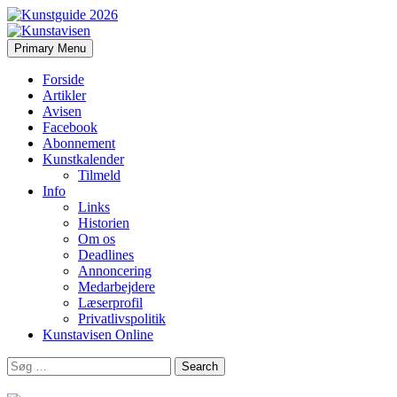
Search
Skip
Primary Menu
to
Kunstavisen
content
Forside
Artikler
Avisen
Facebook
Abonnement
Kunstkalender
Tilmeld
Info
Links
Historien
Om os
Deadlines
Annoncering
Medarbejdere
Læserprofil
Privatlivspolitik
Kunstavisen Online
Search
for: