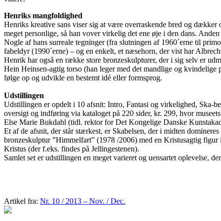
Henriks mangfoldighed
Henriks kreative sans viser sig at være overraskende bred og dækker ov
meget personlige, så han vover virkelig det ene øje i den dans. Anden s
Nogle af hans surreale tegninger (fra slutningen af 1960´erne til pri
fabeldyr (1990´erne) – og en enkelt, et næsehorn, der vist har Albrec
Henrik har også en række store bronzeskulpturer, der i sig selv er udmæ
Hein Heinsen-agtig torso (han leger med det mandlige og kvindelige på e
følge op og udvikle en bestemt idé eller formsprog.
Udstillingen
Udstillingen er opdelt i 10 afsnit: Intro, Fantasi og virkelighed, S
oversigt og indføring via kataloget på 220 sider, kr. 299, hvor muse
Else Marie Bukdahl (tidl. rektor for Det Kongelige Danske Kunstaka
Et af de afsnit, der står stærkest, er Skabelsen, der i midten domin
bronzeskulptur ”Himmelfart” (1978 /2006) med en Kristusagtig figur i 
Kristus (der f.eks. findes på Jellingestenen).
Samlet set er udstillingen en meget varieret og uensartet oplevelse, der 
Artikel fra:
Nr. 10 / 2013 – Nov. / Dec.