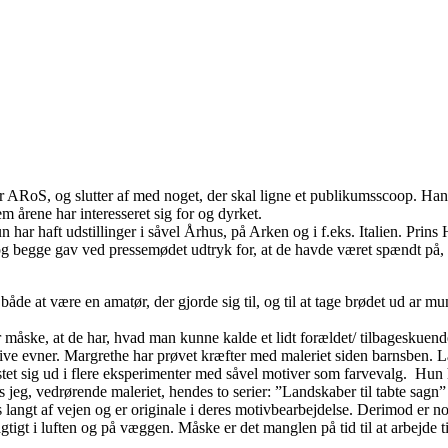
styrer ARoS, og slutter af med noget, der skal ligne et publikumsscoop. 
m årene har interesseret sig for og dyrket.
ar haft udstillinger i såvel Århus, på Arken og i f.eks. Italien. Prins 
og begge gav ved pressemødet udtryk for, at de havde været spændt på, 
 både at være en amatør, der gjorde sig til, og til at tage brødet ud a
r måske, at de har, hvad man kunne kalde et lidt forældet/ tilbageskuen
ative evner. Margrethe har prøvet kræfter med maleriet siden barnsben. L
kastet sig ud i flere eksperimenter med såvel motiver som farvevalg. H
es jeg, vedrørende maleriet, hendes to serier: ”Landskaber til tabte sa
s langt af vejen og er originale i deres motivbearbejdelse. Derimod er no
tagtigt i luften og på væggen. Måske er det manglen på tid til at arbej