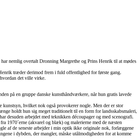
Han har nemlig overtalt Dronning Margrethe og Prins Henrik til at mødes
Henrik træder derimod frem i fuld offentlighed for første gang.
hvordan det ville virke.
r munden på en gruppe danske kunsthåndværkere, når hun gratis lavede
de kunstsyn, hvilket nok også provokerer nogle. Men der er stor
ænge holdt hun sig meget traditionelt til en form for landsskabsmaleri,
un har desuden arbejdet med teknikken découpager og med scenografi.
gn” fra 1970´erne (akvarel og blæk) og malerierne med de næsten
gle af de seneste arbejder i min optik ikke originale nok, forlæggene
de tingene i dybden, der mangler, måske utålmodigheden for at komme