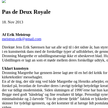
Pas de Deux Royale
18. Nov 2013
Af Erik Meistrup
meistrup.erik@gmail.com
Direktør Jens Erik Sørensen har sat alle sejl til i det sidste år, han 
i en kunstnerisk dans med de forskellige typer af udfoldelser, de genne
Dronning Margrethe er udstillingsmæssigt ikke et ubeskrevet blad. Hun h
Udstillingen er lagt an som et møde mellem deres forskellige udtryk, 
Uklart kunstsyn
Dronning Margrethe har gennem årene lagt øre til en hel del kritik for
kirketekstiler/ messehagler.
En af de ting, der slår mig ved både Margrethe og Henriks arbejder, e
forskel på, hvordan de forvalter deres i øvrigt tydeligt betydelige kre
der var tidligt modernistisk. Siden slutningen af 1990´erne har hun 
Begge med godt ’håndelag’ og fine resultater til følge. Personligt syn
minimalistiske og 2-farvede ”Fra de yderste fjelde” faktisk er lykkede
skinner for tydeligt igennem, og det kommer til at hænge lidt postula
videre.