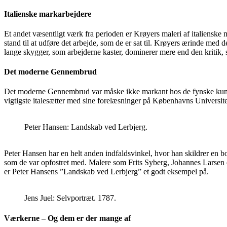
Italienske markarbejdere
Et andet væsentligt værk fra perioden er Krøyers maleri af italienske 
stand til at udføre det arbejde, som de er sat til. Krøyers ærinde med d
lange skygger, som arbejderne kaster, dominerer mere end den kritik, s
Det moderne Gennembrud
Det moderne Gennembrud var måske ikke markant hos de fynske kunstne
vigtigste italesætter med sine forelæsninger på Københavns Universite
Peter Hansen: Landskab ved Lerbjerg.
Peter Hansen har en helt anden indfaldsvinkel, hvor han skildrer en b
som de var opfostret med. Malere som Frits Syberg, Johannes Larsen o
er Peter Hansens ”Landskab ved Lerbjerg” et godt eksempel på.
Jens Juel: Selvportræt. 1787.
Værkerne – Og dem er der mange af