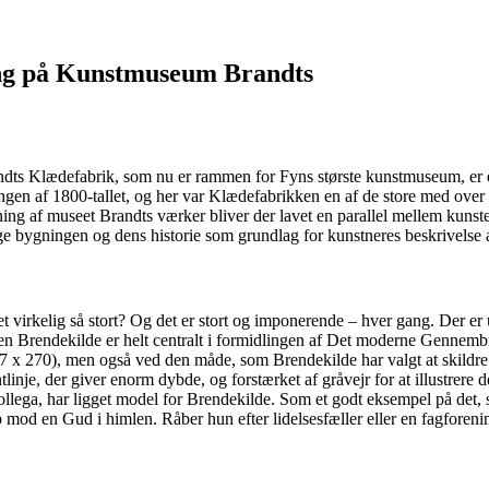
ing på Kunstmuseum Brandts
ndts Klædefabrik, som nu er rammen for Fyns største kunstmuseum, er en
ngen af 1800-tallet, og her var Klædefabrikken en af de store med over 
ng af museet Brandts værker bliver der lavet en parallel mellem kunsten
ge bygningen og dens historie som grundlag for kunstneres beskrivelse af 
 virkelig så stort? Og det er stort og imponerende – hver gang. Der er un
n Brendekilde er helt centralt i formidlingen af Det moderne Gennembru
207 x 270), men også ved den måde, som Brendekilde har valgt at skildre 
tlinje, der giver enorm dybde, og forstærket af gråvejr for at illustrer
dskollega, har ligget model for Brendekilde. Som et godt eksempel på d
 op mod en Gud i himlen. Råber hun efter lidelsesfæller eller en fagforeni