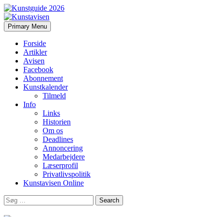
Search
Skip
Primary Menu
to
Kunstavisen
content
Forside
Artikler
Avisen
Facebook
Abonnement
Kunstkalender
Tilmeld
Info
Links
Historien
Om os
Deadlines
Annoncering
Medarbejdere
Læserprofil
Privatlivspolitik
Kunstavisen Online
Search
for: