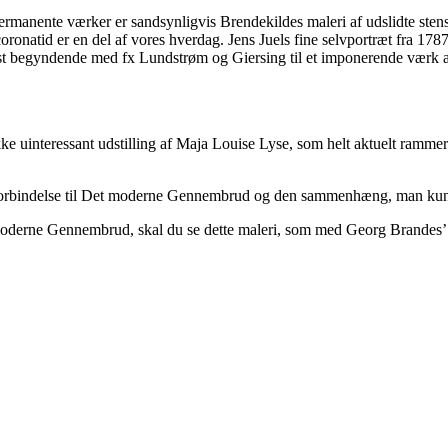
manente værker er sandsynligvis Brendekildes maleri af udslidte stens
 coronatid er en del af vores hverdag. Jens Juels fine selvportræt fra 1
st begyndende med fx Lundstrøm og Giersing til et imponerende værk 
uinteressant udstilling af Maja Louise Lyse, som helt aktuelt rammer n
orbindelse til Det moderne Gennembrud og den sammenhæng, man kunne 
moderne Gennembrud, skal du se dette maleri, som med Georg Brandes’ o