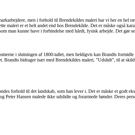
markarbejdere, men i forhold til Brendekildes maleri har vi her en hel r
ette maleri er et helt andet end hos Brendekilde. Det er måske også karak
om man kunne have i forbindelse med hårdt, fysisk arbejde. Det gør selvf
rne i slutningen af 1800-tallet, men heldigvis kan Brandts formidle e
t. Brandts bidrager især med Brendekildes maleri, ”Udslidt”, til at ski
ondes forhold til det landskab, som han lever i. Det er måske et godt ek
g Peter Hansen malede ikke udslidte og forarmede bønder. Deres person