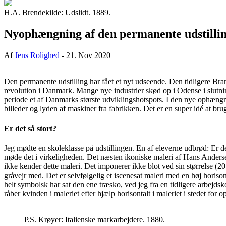
H.A. Brendekilde: Udslidt. 1889.
Nyophængning af den permanente udstill
Af
Jens Rolighed
-
21. Nov 2020
Den permanente udstilling har fået et nyt udseende. Den tidligere Bra
revolution i Danmark. Mange nye industrier skød op i Odense i slutni
periode et af Danmarks største udviklingshotspots. I den nye ophængni
billeder og lyden af maskiner fra fabrikken. Det er en super idé at bru
Er det så stort?
Jeg mødte en skoleklasse på udstillingen. En af eleverne udbrød: Er det
møde det i virkeligheden. Det næsten ikoniske maleri af Hans Anderse
ikke kender dette maleri. Det imponerer ikke blot ved sin størrelse (
gråvejr med. Det er selvfølgelig et iscenesat maleri med en høj horison
helt symbolsk har sat den ene træsko, ved jeg fra en tidligere arbej
råber kvinden i maleriet efter hjælp horisontalt i maleriet i stedet for
P.S. Krøyer: Italienske markarbejdere. 1880.