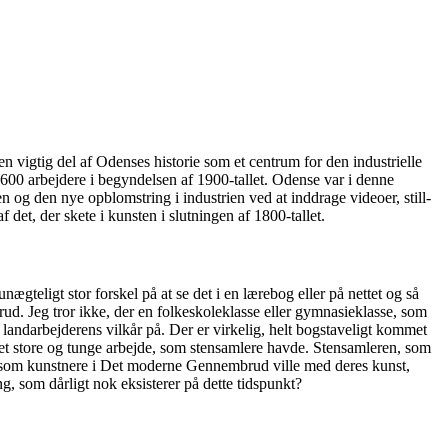
 vigtig del af Odenses historie som et centrum for den industrielle
600 arbejdere i begyndelsen af 1900-tallet. Odense var i denne
 og den nye opblomstring i industrien ved at inddrage videoer, still-
det, der skete i kunsten i slutningen af 1800-tallet.
ægteligt stor forskel på at se det i en lærebog eller på nettet og så
d. Jeg tror ikke, der en folkeskoleklasse eller gymnasieklasse, som
landarbejderens vilkår på. Der er virkelig, helt bogstaveligt kommet
e det store og tunge arbejde, som stensamlere havde. Stensamleren, som
et, som kunstnere i Det moderne Gennembrud ville med deres kunst,
ng, som dårligt nok eksisterer på dette tidspunkt?