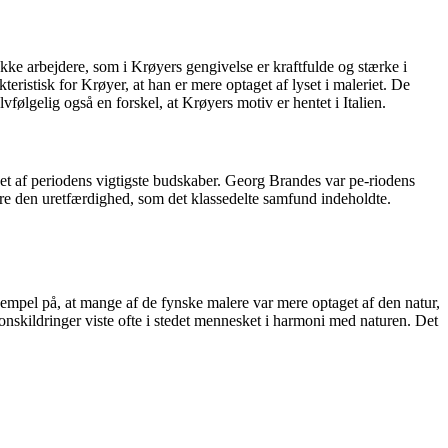
ække arbejdere, som i Krøyers gengivelse er kraftfulde og stærke i
teristisk for Krøyer, at han er mere optaget af lyset i maleriet. De
ølgelig også en forskel, at Krøyers motiv er hentet i Italien.
t af periodens vigtigste budskaber. Georg Brandes var pe-riodens
ldre den uretfærdighed, som det klassedelte samfund indeholdte.
sempel på, at mange af de fynske malere var mere optaget af den natur,
skildringer viste ofte i stedet mennesket i harmoni med naturen. Det