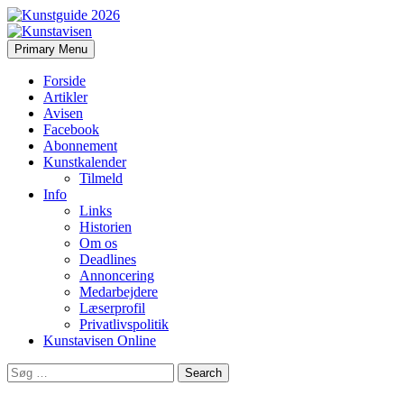
Search
Skip
Primary Menu
to
Kunstavisen
content
Forside
Artikler
Avisen
Facebook
Abonnement
Kunstkalender
Tilmeld
Info
Links
Historien
Om os
Deadlines
Annoncering
Medarbejdere
Læserprofil
Privatlivspolitik
Kunstavisen Online
Search
for: