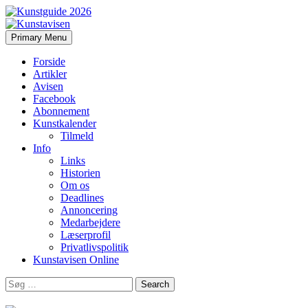
Search
Skip
Primary Menu
to
Kunstavisen
content
Forside
Artikler
Avisen
Facebook
Abonnement
Kunstkalender
Tilmeld
Info
Links
Historien
Om os
Deadlines
Annoncering
Medarbejdere
Læserprofil
Privatlivspolitik
Kunstavisen Online
Search
for: