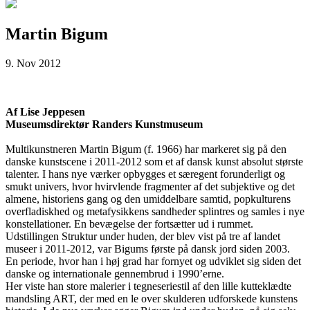
Martin Bigum
9. Nov 2012
Af Lise Jeppesen
Museumsdirektør Randers Kunstmuseum
Multikunstneren Martin Bigum (f. 1966) har markeret sig på den
danske kunstscene i 2011-2012 som et af dansk kunst absolut største
talenter. I hans nye værker opbygges et særegent forunderligt og
smukt univers, hvor hvirvlende fragmenter af det subjektive og det
almene, historiens gang og den umiddelbare samtid, popkulturens
overfladiskhed og metafysikkens sandheder splintres og samles i nye
konstellationer. En bevægelse der fortsætter ud i rummet.
Udstillingen Struktur under huden, der blev vist på tre af landet
museer i 2011-2012, var Bigums første på dansk jord siden 2003.
En periode, hvor han i høj grad har fornyet og udviklet sig siden det
danske og internationale gennembrud i 1990’erne.
Her viste han store malerier i tegneseriestil af den lille kutteklædte
mandsling ART, der med en le over skulderen udforskede kunstens