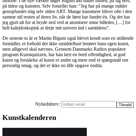
historie. I de nye værker søger Bigum ind under huden, på sig selv,
på tiden og kunsten. Selv fortæller han: ”Jeg har på mange måder
genopfundet mig selv siden ART. Mange kunstnere bliver ofte i den
samme stil resten af deres liv, når de først har fundet én. Og det har
jeg gjort alt for at bryde ned ved at atomisere mine billeder, […] for
helt kalejdoskopisk at dreje mit univers ind i samtidens”.
De seneste to år er Martin Bigum også blevet kendt som en strålende
formidler, et forhold der ikke umiddelbart berører hans egen kunst,
men alligevel skal nævnes. Gennem Danmarks Radios populære
program Kunstquizzen, har han lært en bred offentlighed, at god
kunst og forståelse af kunst er andet og mere end et spørgsmål om
personlig smag, og det er ikke en lille opgave endda.
Nyhedsbrev:
Kunstkalenderen