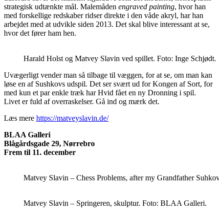
strategisk udtænkte mål. Malemåden
engraved painting
, hvor han
med forskellige redskaber ridser direkte i den våde akryl, har han
arbejdet med at udvikle siden 2013. Det skal blive interessant at se,
hvor det fører ham hen.
Harald Holst og Matvey Slavin ved spillet. Foto: Inge Schjødt.
Uvægerligt vender man så tilbage til væggen, for at se, om man kan
løse en af Sushkovs udspil. Det ser svært ud for Kongen af Sort, for
med kun et par enkle træk har Hvid fået en ny Dronning i spil.
Livet er fuld af overraskelser. Gå ind og mærk det.
Læs mere
https://matveyslavin.de/
BLAA Galleri
Blågårdsgade 29, Nørrebro
Frem til 11. december
Matvey Slavin – Chess Problems, after my Grandfather Suhkov.
Matvey Slavin – Springeren, skulptur. Foto: BLAA Galleri.