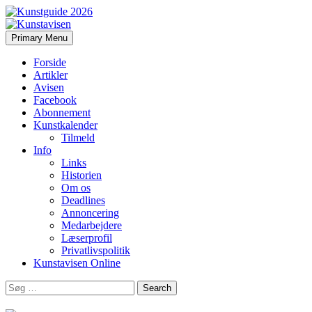
Search
Skip
Primary Menu
to
Kunstavisen
content
Forside
Artikler
Avisen
Facebook
Abonnement
Kunstkalender
Tilmeld
Info
Links
Historien
Om os
Deadlines
Annoncering
Medarbejdere
Læserprofil
Privatlivspolitik
Kunstavisen Online
Search
for: