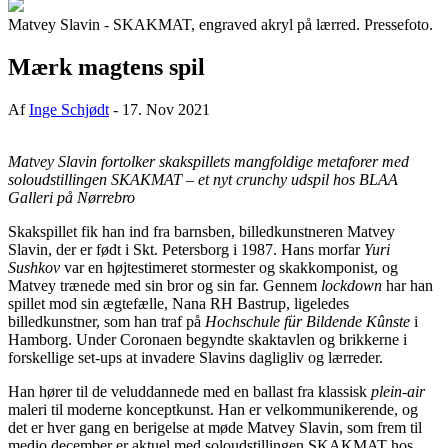
Matvey Slavin - SKAKMAT, engraved akryl på lærred. Pressefoto.
Mærk magtens spil
Af
Inge Schjødt
-
17. Nov 2021
Matvey Slavin fortolker skakspillets mangfoldige metaforer med
soloudstillingen SKAKMAT – et nyt crunchy udspil hos BLAA
Galleri på Nørrebro
Skakspillet fik han ind fra barnsben, billedkunstneren Matvey
Slavin, der er født i Skt. Petersborg i 1987. Hans morfar
Yuri
Sushkov
var en højtestimeret stormester og skakkomponist, og
Matvey trænede med sin bror og sin far. Gennem
lockdown
har han
spillet mod sin ægtefælle, Nana RH Bastrup, ligeledes
billedkunstner, som han traf på
Hochschule für Bildende Kûnste
i
Hamborg. Under Coronaen begyndte skaktavlen og brikkerne i
forskellige set-ups at invadere Slavins dagligliv og lærreder.
Han hører til de veluddannede med en ballast fra klassisk
plein-air
maleri til moderne konceptkunst. Han er velkommunikerende, og
det er hver gang en berigelse at møde Matvey Slavin, som frem til
medio december er aktuel med soloudstillingen SKAKMAT hos