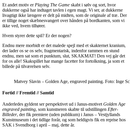
Et andet motiv er
Playing The Game
skabt i sølv og sort, hvor
dukkerne også har indtaget tavlen i egen magt. Vi ser, at dukkerne
livagtigt ikke længere er delt på midten, som de originale af træ. Der
er tillige noget skæbnesvangert over hånden på bordkanten, som vi
ikke ved, hvem tilhører.
Hvem styrer dette spil? Er der nogen?
Endnu mere morbidt er det malede spejl med et skakternet kranium,
der lader os se os selv, fragmentarisk, indenfor rammen en stund
endnu, men sat som et punktum, slut, SKAKMAT! Den vej går det
for os alle! Skakspillet har mange facetter for fortolkning, ja som et
billede på tilværelsen selv.
Matvey Slavin – Golden Age, engraved painting. Foto: Inge Sc
Fortid // Fremtid // Samtid
Anderledes gyldent ser perspektivet ud i Janus-motivet
Golden Age
engraved painting
, som kunstneren skabte til udstillingen
Efter-
Billeder
, der fik premiere (uden publikum) i Janus – Vestjyllands
Kunstmuseum i det tidlige forår, og som heldigvis fik en reprise hos
SAK i Svendborg i april – maj, dette år.