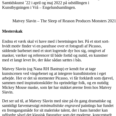
Samtidskunst ´22 i april og maj 2022 på udstillingen i
Kunstbygningen i Vrå – Engelundsamlingen.
Matvey Slavin – The Sleep of Reason Produces Monsters 2021.
Mesterskak
Endnu et værk skal vi have med i beretningen her. På et stort sort-
hvidt motiv finder vi en parafrase over et fotografi af Picasso,
siddende barbenet med et stort logrende dyr hos sig, omgivet af
masker, værker og referencer til både fortid og nutid, en kunstner
med et langt levet liv, der ikke sådan sættes i bås.
Matvey Slavin (og Nana RH Bastrup) er kendt for at tage
kunstscenen ved vingebenet og at integrere kunsthistorien i eget
arbejde. Her er det så stormester Picasso, vi får forklædt som djævel,
sammen med inspirationskilder fra oprindelige folk, og en nutidig
Mickey Mouse maske, som før har stukket ørerne frem hos Matvey
Slavin.
Det ser ud til, at Matvey Slavin med sine på én gang dramatiske og
samtidigt farvemæssigt
minimalistiske engraved
paintings har fundet
en fremgangsmåde for sit maleriske talent, der i hans hænder kan
udfordre såvel det klassisk figurative som det moderne, konceptuelt