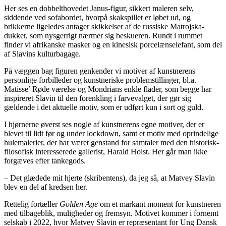
Her ses en dobbelthovedet Janus-figur, sikkert maleren selv,
siddende ved sofabordet, hvorpå skakspillet er løbet ud, og
brikkerne ligeledes antager skikkelser af de russiske Matrojska-
dukker, som nysgerrigt nærmer sig beskueren. Rundt i rummet
finder vi afrikanske masker og en kinesisk porcelænselefant, som del
af Slavins kulturbagage.
På væggen bag figuren genkender vi motiver af kunstnerens
personlige forbilleder og kunstneriske problemstillinger, bl.a.
Matisse’ Røde værelse og Mondrians enkle flader, som begge har
inspireret Slavin til den forenkling i farvevalget, der gør sig
gældende i det aktuelle motiv, som er udført kun i sort og guld.
I hjørnerne øverst ses nogle af kunstnerens egne motiver, der er
blevet til lidt før og under lockdown, samt et motiv med oprindelige
hulemalerier, der har været genstand for samtaler med den historisk-
filosofisk interesserede gallerist, Harald Holst. Her går man ikke
forgæves efter tankegods.
– Det glædede mit hjerte (skribentens), da jeg så, at Matvey Slavin
blev en del af kredsen her.
Rettelig fortæller
Golden Age
om et markant moment for kunstneren
med tilbageblik, muligheder og fremsyn. Motivet kommer i fornemt
selskab i 2022, hvor Matvey Slavin er repræsentant for Ung Dansk