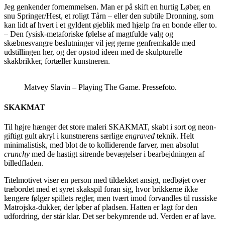
Jeg genkender fornemmelsen. Man er på skift en hurtig Løber, en
snu Springer/Hest, et roligt Tårn – eller den subtile Dronning, som
kan lidt af hvert i et gyldent øjeblik med hjælp fra en bonde eller to.
– Den fysisk-metaforiske følelse af magtfulde valg og
skæbnesvangre beslutninger vil jeg gerne genfremkalde med
udstillingen her, og der opstod ideen med de skulpturelle
skakbrikker, fortæller kunstneren.
Matvey Slavin – Playing The Game. Pressefoto.
SKAKMAT
Til højre hænger det store maleri SKAKMAT, skabt i sort og neon-
giftigt gult akryl i kunstnerens særlige
engraved
teknik. Helt
minimalistisk, med blot de to kolliderende farver, men absolut
crunchy
med de hastigt sitrende bevægelser i bearbejdningen af
billedfladen.
Titelmotivet viser en person med tildækket ansigt, nedbøjet over
træbordet med et syret skakspil foran sig, hvor brikkerne ikke
længere følger spillets regler, men tvært imod forvandles til russiske
Matrojska-dukker, der løber af pladsen. Hatten er lagt for den
udfordring, der står klar. Det ser bekymrende ud. Verden er af lave.