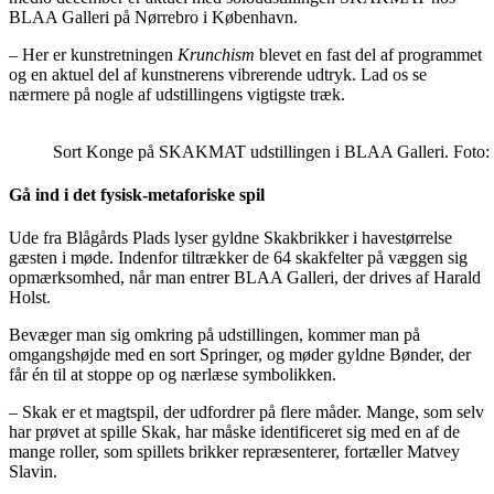
BLAA Galleri på Nørrebro i København.
– Her er kunstretningen
Krunchism
blevet en fast del af programmet
og en aktuel del af kunstnerens vibrerende udtryk. Lad os se
nærmere på nogle af udstillingens vigtigste træk.
Sort Konge på SKAKMAT udstillingen i BLAA Galleri. Foto: 
Gå ind i det fysisk-metaforiske spil
Ude fra Blågårds Plads lyser gyldne Skakbrikker i havestørrelse
gæsten i møde. Indenfor tiltrækker de 64 skakfelter på væggen sig
opmærksomhed, når man entrer BLAA Galleri, der drives af Harald
Holst.
Bevæger man sig omkring på udstillingen, kommer man på
omgangshøjde med en sort Springer, og møder gyldne Bønder, der
får én til at stoppe op og nærlæse symbolikken.
– Skak er et magtspil, der udfordrer på flere måder. Mange, som selv
har prøvet at spille Skak, har måske identificeret sig med en af de
mange roller, som spillets brikker repræsenterer, fortæller Matvey
Slavin.