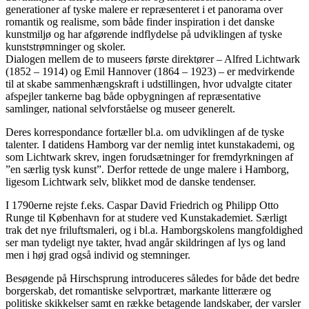
generationer af tyske malere er repræsenteret i et panorama over
romantik og realisme, som både finder inspiration i det danske
kunstmiljø og har afgørende indflydelse på udviklingen af tyske
kunststrømninger og skoler.
Dialogen mellem de to museers første direktører – Alfred Lichtwark
(1852 – 1914) og Emil Hannover (1864 – 1923) – er medvirkende
til at skabe sammenhængskraft i udstillingen, hvor udvalgte citater
afspejler tankerne bag både opbygningen af repræsentative
samlinger, national selvforståelse og museer generelt.
Deres korrespondance fortæller bl.a. om udviklingen af de tyske
talenter. I datidens Hamborg var der nemlig intet kunstakademi, og
som Lichtwark skrev, ingen forudsætninger for fremdyrkningen af
”en særlig tysk kunst”. Derfor rettede de unge malere i Hamborg,
ligesom Lichtwark selv, blikket mod de danske tendenser.
I 1790erne rejste f.eks. Caspar David Friedrich og Philipp Otto
Runge til København for at studere ved Kunstakademiet. Særligt
trak det nye friluftsmaleri, og i bl.a. Hamborgskolens mangfoldighed
ser man tydeligt nye takter, hvad angår skildringen af lys og land
men i høj grad også individ og stemninger.
Besøgende på Hirschsprung introduceres således for både det bedre
borgerskab, det romantiske selvportræt, markante litterære og
politiske skikkelser samt en række betagende landskaber, der varsler