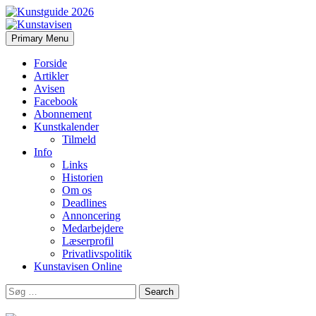
Search
Skip
Primary Menu
to
Kunstavisen
content
Forside
Artikler
Avisen
Facebook
Abonnement
Kunstkalender
Tilmeld
Info
Links
Historien
Om os
Deadlines
Annoncering
Medarbejdere
Læserprofil
Privatlivspolitik
Kunstavisen Online
Search
for: