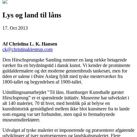
Lys og land til låns
17. Oct 2013
Af Christina L. K. Hansen
ck@christinaklestrup.com
Den Hirschsprungske Samling rummer en lang række betagende
værker fra en brydningstid i dansk kunst. Vi kender de prominente
guldaldermalere og det moderne gennembruds tankesæt, men for
tiden er salene i Østre Anlæg fyldt med tyske mesterværker fra
1800-tallet og begyndelsen af 1900-tallet.
Udstillingssamarbejdet "Til låns. Hamburger Kunsthalle gæster
Hirschsprung” er et spændende initiativ. Museerne har udvekslet i
alt 140 malerier, 70 til hver, med henblik på at belyse en
kunsthistorisk gensidighed mellem ikke blot kunstnere fra to lande
som engang var tæt forbundne, men også to fremadsynede
museumsdirektører.
Udvalget af tyske malerier er imponerende og præsenterer afgørende
udviklinger af især portrætgenren og landskabsmaleriet. Flere