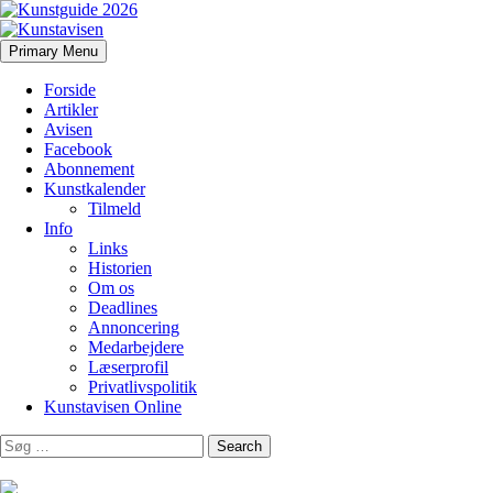
Search
Skip
Primary Menu
to
Kunstavisen
content
Forside
Artikler
Avisen
Facebook
Abonnement
Kunstkalender
Tilmeld
Info
Links
Historien
Om os
Deadlines
Annoncering
Medarbejdere
Læserprofil
Privatlivspolitik
Kunstavisen Online
Search
for: