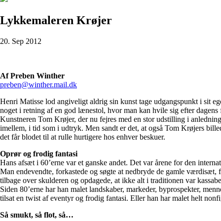
Lykkemaleren Krøjer
20. Sep 2012
Af Preben Winther
preben@winther.mail.dk
Henri Matisse lod angiveligt aldrig sin kunst tage udgangspunkt i sit e
noget i retning af en god lænestol, hvor man kan hvile sig efter dagens 
Kunstneren Tom Krøjer, der nu fejres med en stor udstilling i anledning a
imellem, i tid som i udtryk. Men sandt er det, at også Tom Krøjers bill
det får blodet til at rulle hurtigere hos enhver beskuer.
Oprør og frodig fantasi
Hans afsæt i 60’erne var et ganske andet. Det var årene for den intern
Man endevendte, forkastede og søgte at nedbryde de gamle værdisæt, for 
tilbage over skulderen og opdagede, at ikke alt i traditionen var kassab
Siden 80’erne har han malet landskaber, markeder, byprospekter, mennesk
tilsat en twist af eventyr og frodig fantasi. Eller han har malet helt n
Så smukt, så flot, så…