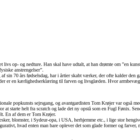
get livs op- og nedture. Han skal have udtalt, at han drømte om ”en kun
fysiske anstrengelser”.
f sin 70 års fødselsdag, har i årtier skabt værker, der ofte kalder den g
eder er en kærlighedserklæring til farven og livsglæden. Hvor armbevæge
ationale popkunsts sejrsgang, og avantgardisten Tom Krøjer var også med
at starte helt fra scratch og lade det ny opstå som en Fugl Fønix. Sener
elt. En af dem er Tom Krøjer.
er, blomster, i Sydeur-opa, i USA, herhjemme etc., i lige stor hengivel
onfigurativt, hvad enten man bare oplever det som glade former og farver,