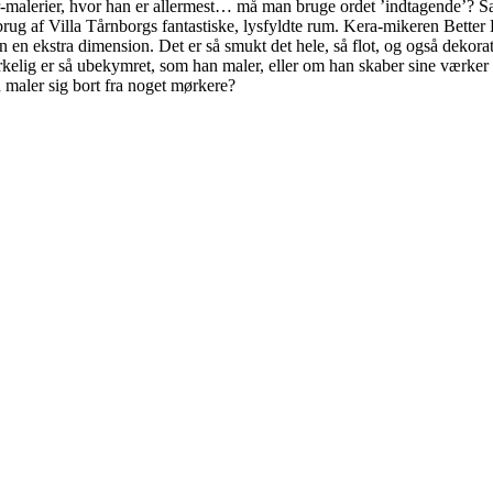
r-malerier, hvor han er allermest… må man bruge ordet ’indtagende’? S
e brug af Villa Tårnborgs fantastiske, lysfyldte rum. Kera-mikeren Bett
gen en ekstra dimension. Det er så smukt det hele, så flot, og også dekora
lig er så ubekymret, som han maler, eller om han skaber sine værker p
 maler sig bort fra noget mørkere?