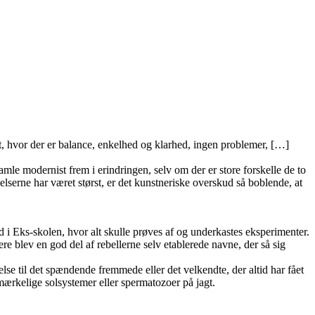
st, hvor der er balance, enkelhed og klarhed, ingen problemer, […]
amle modernist frem i erindringen, selv om der er store forskelle de to
lserne har været størst, er det kunstneriske overskud så boblende, at
 i Eks-skolen, hvor alt skulle prøves af og underkastes eksperimenter.
e blev en god del af rebellerne selv etablerede navne, der så sig
se til det spændende fremmede eller det velkendte, der altid har fået
 mærkelige solsystemer eller spermatozoer på jagt.