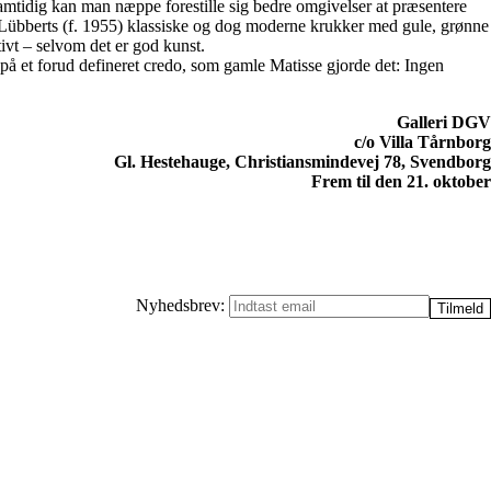
amtidig kan man næppe forestille sig bedre omgivelser at præsentere
er Lübberts (f. 1955) klassiske og dog moderne krukker med gule, grønne
tivt – selvom det er god kunst.
å et forud defineret credo, som gamle Matisse gjorde det: Ingen
Galleri DGV
c/o Villa Tårnborg
Gl. Hestehauge, Christiansmindevej 78, Svendborg
Frem til den 21. oktober
Nyhedsbrev: