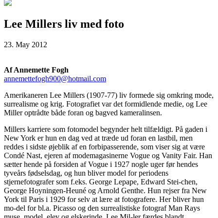
Lee Millers liv med foto
23. May 2012
Af Annemette Fogh
annemettefogh900@hotmail.com
Amerikaneren Lee Millers (1907-77) liv formede sig omkring mode,
surrealisme og krig. Fotografiet var det formidlende medie, og Lee
Miller optrådte både foran og bagved kameralinsen.
Millers karriere som fotomodel begynder helt tilfældigt. På gaden i
New York er hun en dag ved at træde ud foran en lastbil, men
reddes i sidste øjeblik af en forbipasserende, som viser sig at være
Condé Nast, ejeren af modemagasinerne Vogue og Vanity Fair. Han
sætter hende på forsiden af Vogue i 1927 nogle uger før hendes
tyveårs fødselsdag, og hun bliver model for periodens
stjernefotografer som f.eks. George Lepape, Edward Stei-chen,
George Hoyningen-Heuné og Arnold Genthe. Hun rejser fra New
York til Paris i 1929 for selv at lære at fotografere. Her bliver hun
mo-del for bl.a. Picasso og den surrealistiske fotograf Man Rays
muse, model, elev og elskerinde. Lee Mil-ler færdes blandt