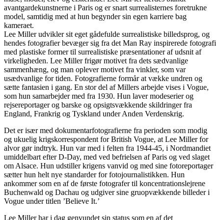
avantgardekunstnerne i Paris og er snart surrealisternes foretrukne
model, samtidig med at hun begynder sin egen karriere bag
kameraet.
Lee Miller udvikler sit eget gådefulde surrealistiske billedsprog, og
hendes fotografier bevæger sig fra det Man Ray inspirerede fotografi
med plastiske former til surrealistiske præsentationer af udsnit af
virkeligheden. Lee Miller frigør motivet fra dets sædvanlige
sammenhæng, og man oplever motivet fra vinkler, som var
usædvanlige for tiden. Fotografierne formår at vække undren og
sætte fantasien i gang. En stor del af Millers arbejde vises i Vogue,
som hun samarbejder med fra 1930. Hun laver modeserier og
rejsereportager og barske og opsigtsvækkende skildringer fra
England, Frankrig og Tyskland under Anden Verdenskrig.
Det er især med dokumentarfotografierne fra perioden som modig
og ukuelig krigskorrespondent for British Vogue, at Lee Miller for
alvor gør indtryk. Hun var med i felten fra 1944-45, i Nordmandiet
umiddelbart efter D-Day, med ved befrielsen af Paris og ved slaget
om Alsace. Hun udstiller krigens vanvid og med sine fotoreportager
sætter hun helt nye standarder for fotojournalistikken. Hun
ankommer som en af de første fotografer til koncentrationslejrene
Buchenwald og Dachau og udgiver sine gruopvækkende billeder i
Vogue under titlen ’Believe It.’
Lee Miller har i dag genvundet sin status som en af det