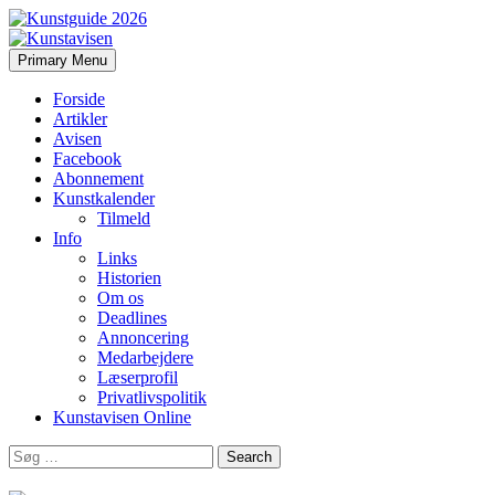
Search
Skip
Primary Menu
to
Kunstavisen
content
Forside
Artikler
Avisen
Facebook
Abonnement
Kunstkalender
Tilmeld
Info
Links
Historien
Om os
Deadlines
Annoncering
Medarbejdere
Læserprofil
Privatlivspolitik
Kunstavisen Online
Search
for: