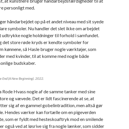
st, at kunstnere bruger håndarbejdsfærdigheder til at
re personligt med.
ger håndarbejdet op på et andet niveau med sit syede
are symboler. Nu handler det slet ikke om arbejdet
t udtrykke nogle holdninger til forhold i samfundet.
det store røde kryds er kendte symboler for
lem kønnene, så Hasle bruger nogle værktøjer, som
der med kvinder, til at komme med nogle både
sonlige budskaber.
he End (A New Beginning). 2022.
a Rode Hvass nogle af de samme tanker med sine
tore og vævede. Det er lidt fascinerende at se, at
ter sig af en gammel gobelintradition, men altså gør
de. Hendes værker kan fortælle om en pigeverden
e, som er fyldt med hesteskoaftryk mod en smilende
er også ved at løsrive sig fra nogle lænker, som sidder