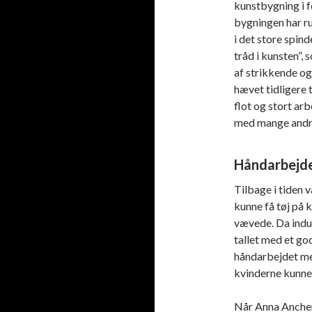
kunstbygning i 
bygningen har r
i det store spin
tråd i kunsten”,
af strikkende og
hævet tidligere 
flot og stort ar
med mange andre
Håndarbejd
Tilbage i tiden 
kunne få tøj på
vævede. Da indus
tallet med et g
håndarbejdet mer
kvinderne kunne
Når Anna Ancher 