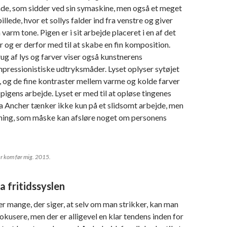
nde, som sidder ved sin symaskine, men også et meget
llede, hvor et sollys falder ind fra venstre og giver
 varm tone. Pigen er i sit arbejde placeret i en af det
er og er derfor med til at skabe en fin komposition.
g af lys og farver viser også kunstnerens
pressionistiske udtryksmåder. Lyset oplyser sytøjet
, og de fine kontraster mellem varme og kolde farver
pigens arbejde. Lyset er med til at opløse tingenes
a Ancher tænker ikke kun på et slidsomt arbejde, men
ning, som måske kan afsløre noget om personens
r kom før mig. 2015.
a fritidssyslen
er mange, der siger, at selv om man strikker, kan man
fokusere, men der er alligevel en klar tendens inden for