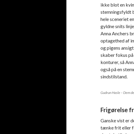
ikke blot en kvi
stemningsfyldt bi
hele sceneriet en
gyldne snits linj
Anna Anchers bru
optagethed af im
og pigens ansigt
skaber fokus på 
konturer, så Ann
også på en stem
sindstilstand.
Gudrun Hasle – Dem de
Frigørelse fr
Ganske vist er d
tænke frit eller 