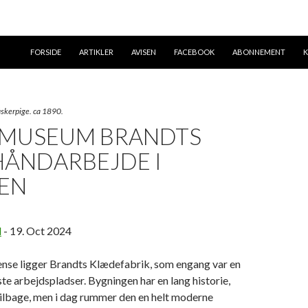
SKIP TO CONTENT
FORSIDE
ARTIKLER
AVISEN
FACEBOOK
ABONNEMENT
K
iskerpige. ca 1890.
MUSEUM BRANDTS
HÅNDARBEJDE I
EN
d
-
19. Oct 2024
ense ligger Brandts Klædefabrik, som engang var en
te arbejdspladser. Bygningen har en lang historie,
tilbage, men i dag rummer den en helt moderne