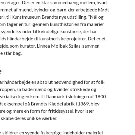
fem etager. Der er en klar sammenhæng mellem, hvad
ummet af mænd, kvinder og børn, der arbejdede hårdt
deri, til Kunstmuseum Brandts nye udstilling, ”Nål og
 som tager en tur igennem kunsthistorien fra malerier
 syende kvinder til kvindelige kunstnere, der har
tids håndarbejde til kunstneriske projekter. Det er et
bejde, som kurator, Linnea Mølbak Szilas, sammen
 står bag.
e
var håndarbejde en absolut nødvendighed for at folk
 kroppen, så både mænd og kvinder strikkede og
trialiseringen kom til Danmark i slutningen af 1800-
odt eksempel på Brandts Klædefabrik i 1869, blev
e og mere en form for fritidssyssel, hvor især
 skabe deres unikke værker.
skildrer en syende fiskerpige, indeholder maleriet