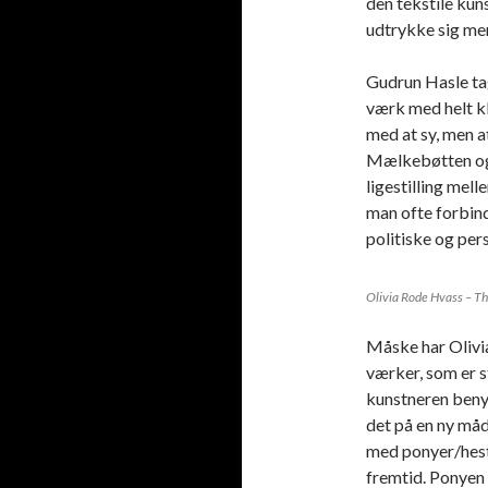
den tekstile kun
udtrykke sig me
Gudrun Hasle ta
værk med helt kl
med at sy, men a
Mælkebøtten og 
ligestilling mel
man ofte forbin
politiske og per
Olivia Rode Hvass – T
Måske har Olivi
værker, som er s
kunstneren benyt
det på en ny må
med ponyer/hest
fremtid. Ponyen 