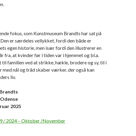
n.
ende fokus, som Kunstmuseum Brandts har sat på
. Den er særdeles vellykket, fordi den både er
ts egen historie, men især fordi den illustrerer en
r fra, at kvinder før i tiden var i hjemmet og bl.a.
 til familien ved at strikke, hækle, brodere og sy, til i
r med nål og tråd skaber værker, der også kan
ers liv.
Brandts
, Odense
bruar 2025
09 / 2024 – Oktober /November