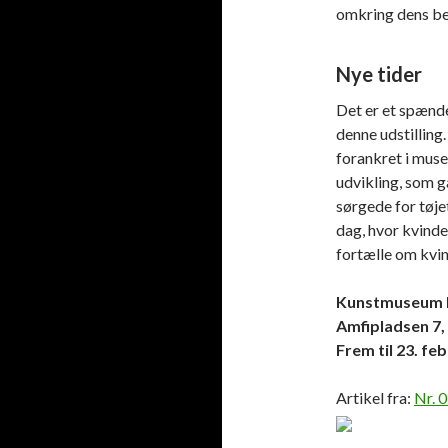
omkring dens be
Nye tider
Det er et spænd
denne udstilling
forankret i musee
udvikling, som gå
sørgede for tøjet
dag, hvor kvinde
fortælle om kvind
Kunstmuseum 
Amfipladsen 7
Frem til 23. fe
Artikel fra:
Nr. 