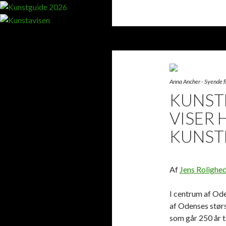
Search
Kunstavisen
Anna Ancher - Syende f
KUNST
VISER 
KUNST
Af
Jens Rolighe
I centrum af Od
af Odenses størs
som går 250 år 