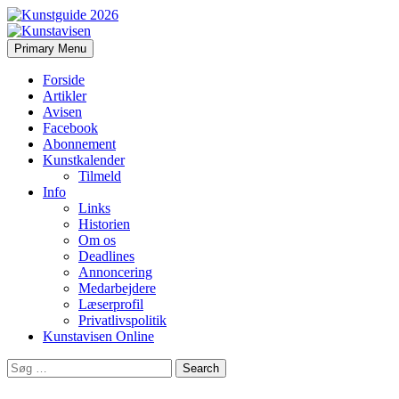
Search
Skip
Primary Menu
to
Kunstavisen
content
Forside
Artikler
Avisen
Facebook
Abonnement
Kunstkalender
Tilmeld
Info
Links
Historien
Om os
Deadlines
Annoncering
Medarbejdere
Læserprofil
Privatlivspolitik
Kunstavisen Online
Search
for: