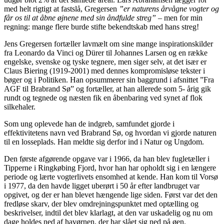
med helt rigtigt at fastslå, Gregersen
”er naturens årvågne vogter og
får os til at åbne øjnene med sin åndfulde streg”
– men for min
regning: mange flere burde stifte bekendtskab med hans streg!
Jens Gregersen fortæller lavmælt om sine mange inspirationskilder
fra Leonardo da Vinci og Dürer til Johannes Larsen og en række
engelske, svenske og tyske tegnere, men siger selv, at det især er
Claus Biering (1919-2001) med dennes kompromisløse tekster i
bøger og i Politiken. Han opsummerer sin baggrund i afsnittet ”Fra
AGF til Brabrand Sø” og fortæller, at han allerede som 5- årig gik
rundt og tegnede og næsten fik en åbenbaring ved synet af flok
silkehaler.
Som ung oplevede han de indgreb, samfundet gjorde i
effektivitetens navn ved Brabrand Sø, og hvordan vi gjorde naturen
til en losseplads. Han meldte sig derfor ind i Natur og Ungdom.
Den første afgørende opgave var i 1966, da han blev fugletæller i
Tipperne i Ringkøbing Fjord, hvor han har opholdt sig i en længere
periode og lærte vogterlivets ensomhed at kende. Han kom til Vorsø
i 1977, da den havde ligget uberørt i 50 år efter landbruget var
opgivet, og der er han blevet hængende lige siden. Først var det den
fredløse skarv, der blev omdrejningspunktet med optælling og
beskrivelser, indtil det blev klarlagt, at den var uskadelig og nu om
dage holdes ned af havørnen, der har slået sig ned på øen.