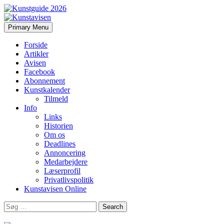
Search
Skip
Primary Menu
to
Kunstavisen
content
Forside
Artikler
Avisen
Facebook
Abonnement
Kunstkalender
Tilmeld
Info
Links
Historien
Om os
Deadlines
Annoncering
Medarbejdere
Læserprofil
Privatlivspolitik
Kunstavisen Online
Search
for: