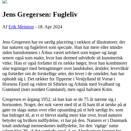
Jens Gregersen: Fugleliv
Af
Erik Meistrup
-
18. Apr 2024
Jens Gregersen har en særlig placering i rækken af illustratorer, der
har naturen og fuglelivet som speciale. Han har mere eller mindre
siden barndommen i Århus været selvlært som tegner og langt
senere også som maler, hvor han dermed udvidede sit kunstnerisk
virke. Han er også forfatter til en række bøger, hvor han kombinerer
sine tegninger med betragtninger over landskaber, årstider, levevilkår
og fortæller om de forskellige arter, der lever i de områder, han har
opholdt sig i. Det rækker fra Tipperne i Vestjylland til Vorsø i
Horsens Fjord og videre til Sibirien og Arktisk med Svalbard og
Grønland (især nordøst Grønland), men også halvøen Krim.
Gregersen er årgang 1952, så han kan se de 75 år nærme sig i
horisonten. Noget, der nok været med til at få ham til at tænke på at
gøre en slags status over eller opsamling på et helt særligt liv, som
har bidraget til, at vi er blevet stadig mere klar over, hvad naturen
betyder og hvilken indflydelse, vi har på den. Naturen er i Danmark
totalt underlagt menneskenes indflydelse, for den ’rigtige’ natur
udgør blot 2% af det samlede areal. Lars Abrahamsen lægger for