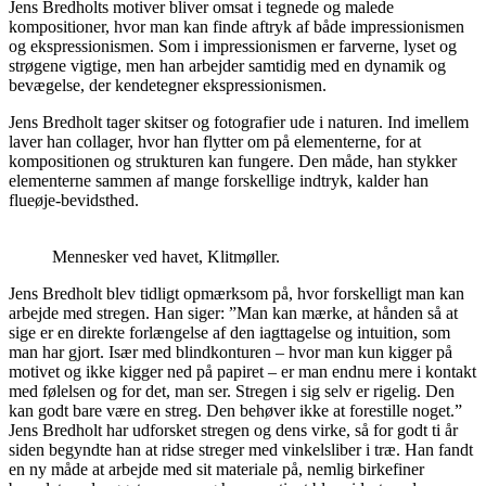
Jens Bredholts motiver bliver omsat i tegnede og malede
kompositioner, hvor man kan finde aftryk af både impressionismen
og ekspressionismen. Som i impressionismen er farverne, lyset og
strøgene vigtige, men han arbejder samtidig med en dynamik og
bevægelse, der kendetegner ekspressionismen.
Jens Bredholt tager skitser og fotografier ude i naturen. Ind imellem
laver han collager, hvor han flytter om på elementerne, for at
kompositionen og strukturen kan fungere. Den måde, han stykker
elementerne sammen af mange forskellige indtryk, kalder han
flueøje-bevidsthed.
Mennesker ved havet, Klitmøller.
Jens Bredholt blev tidligt opmærksom på, hvor forskelligt man kan
arbejde med stregen. Han siger: ”Man kan mærke, at hånden så at
sige er en direkte forlængelse af den iagttagelse og intuition, som
man har gjort. Især med blindkonturen – hvor man kun kigger på
motivet og ikke kigger ned på papiret – er man endnu mere i kontakt
med følelsen og for det, man ser. Stregen i sig selv er rigelig. Den
kan godt bare være en streg. Den behøver ikke at forestille noget.”
Jens Bredholt har udforsket stregen og dens virke, så for godt ti år
siden begyndte han at ridse streger med vinkelsliber i træ. Han fandt
en ny måde at arbejde med sit materiale på, nemlig birkefiner