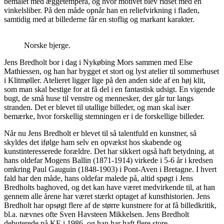
bemalet med æggetempera, og hvor motivet blev ridset med en
vinkelsliber. På den måde opnår han en reliefvirkning i fladen,
samtidig med at billederne får en stoflig og markant karakter.
Norske bjerge.
Jens Bredholt bor i dag i Nykøbing Mors sammen med Else
Mathiessen, og han har bygget et stort og lyst atelier til sommerhuset
i Klitmøller. Atelieret ligger lige på den anden side af en høj klit,
som man skal bestige for at få del i en fantastisk udsigt. En vigende
bugt, de små huse til venstre og mennesker, der går tur langs
stranden. Det er blevet til utallige billeder, og man skal især
bemærke, hvor forskellig stemningen er i de forskellige billeder.
Når nu Jens Bredholt er blevet til så talentfuld en kunstner, så
skyldes det ifølge ham selv en opvækst hos skabende og
kunstinteresserede forældre. Det har sikkert også haft betydning, at
hans oldefar Mogens Ballin (1871-1914) virkede i 5-6 år i kredsen
omkring Paul Gauguin (1848-1903) i Pont-Aven i Bretagne. I hvert
fald har den måde, hans oldefar malede på, altid spøgt i Jens
Bredholts baghoved, og det kan have været medvirkende til, at han
gennem alle årene har været stærkt optaget af kunsthistorien. Jens
Bredholt har opsøgt flere af de større kunstnere for at få billedkritik,
bl.a. nævnes ofte Sven Havsteen Mikkelsen. Jens Bredholt
debuterede på KE i 1986, og han har haft flere store