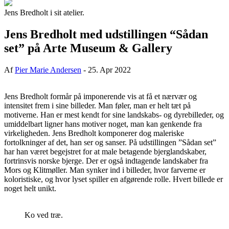
Jens Bredholt i sit atelier.
Jens Bredholt med udstillingen “Sådan
set” på Arte Museum & Gallery
Af
Pier Marie Andersen
-
25. Apr 2022
Jens Bredholt formår på imponerende vis at få et nærvær og
intensitet frem i sine billeder. Man føler, man er helt tæt på
motiverne. Han er mest kendt for sine landskabs- og dyrebilleder, og
umiddelbart ligner hans motiver noget, man kan genkende fra
virkeligheden. Jens Bredholt komponerer dog maleriske
fortolkninger af det, han ser og sanser. På udstillingen ”Sådan set”
har han været begejstret for at male betagende bjerglandskaber,
fortrinsvis norske bjerge. Der er også indtagende landskaber fra
Mors og Klitmøller. Man synker ind i billeder, hvor farverne er
koloristiske, og hvor lyset spiller en afgørende rolle. Hvert billede er
noget helt unikt.
Ko ved træ.